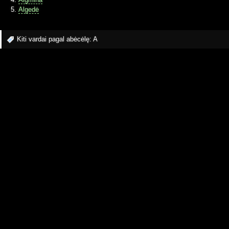
Algedė
Kiti vardai pagal abėcėlę:
A