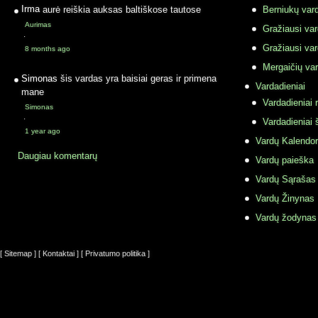
Irma
aurė reiškia auksas baltiškose tautose
Berniukų vard
Aurimas
Gražiausi va
·
Gražiausi va
8 months ago
Mergaičių var
Simonas
šis vardas yra baisiai geras ir primena
Vardadieniai
mane
Vardadieniai r
Simonas
·
Vardadieniai 
1 year ago
Vardų Kalendor
Daugiau komentarų
Vardų paieška
Vardų Sąrašas
Vardų Žinynas
Vardų žodynas
[ Sitemap ]
[ Kontaktai ]
[ Privatumo politika ]