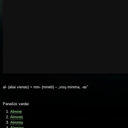
al- (aliai vienas) + min- (minėti) – „visų minima, -as“
Panašūs vardai:
Alminė
Almintė
Alminta
Algmina