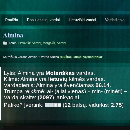
Pradžia
Populiariausi vardai
Lietuviški vardai
Vardadieniai
Almina
Tema:
Lietuviški Vardai
,
Mergaičių Vardai
Ką reiškia vardas Almina ? Vardo Almina
reikšmė
,
kilmė
,
vardadieniai
:
Lytis: Almina yra
Moteriškas
vardas.
Kilmė: Almina yra
lietuvių
kilmės vardas.
Vardadienis: Almina yra švenčiamas
06.14
.
Trumpa reikšmė: al- (aliai vienas) + min- (minėti) – 
Vardą skaitė: (
2097
) lankytojai.
Patiko? Įvertink:
(
12
balsų, vidurkis:
2.75
)