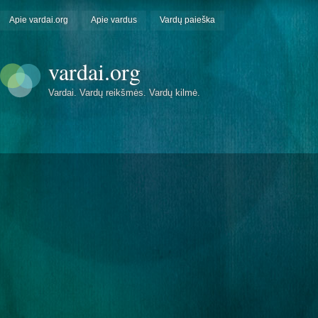
Apie vardai.org
Apie vardus
Vardų paieška
vardai.org
Vardai. Vardų reikšmės. Vardų kilmė.