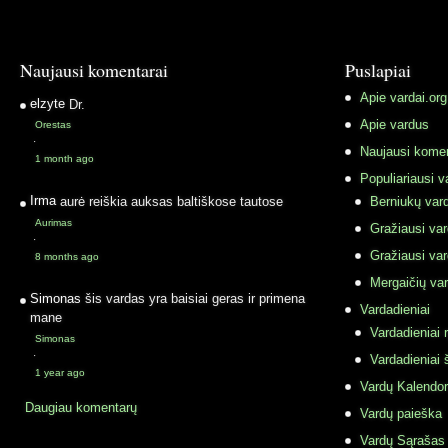
Naujausi komentarai
Puslapiai
Apie vardai.org
elzyte
Dr.
Apie vardus
Orestas
·
Naujausi komen
1 month ago
Populiariausi v
Irma
aurė reiškia auksas baltiškose tautose
Berniukų vard
Aurimas
Gražiausi va
·
Gražiausi va
8 months ago
Mergaičių var
Simonas
šis vardas yra baisiai geras ir primena
Vardadieniai
mane
Vardadieniai r
Simonas
·
Vardadieniai 
1 year ago
Vardų Kalendor
Daugiau komentarų
Vardų paieška
Vardų Sąrašas