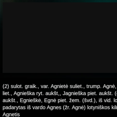
(2) sulot. graik., var. Agnietė suliet., trump. Agn
liet., Agnieška ryt. aukšt,, Jagnieška piet. aukšt. 
aukšt., Egnieškė, Egnė piet. žem. (švd.), iš vid. l
padarytas iš vardo Agnes (žr. Agnė) lotyniškos ki
Agnetis