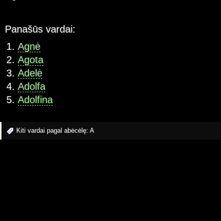
Panašūs vardai:
Agnė
Agota
Adelė
Adolfa
Adolfina
Kiti vardai pagal abėcėlę:
A