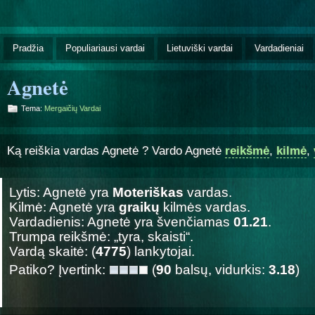
Pradžia
Populiariausi vardai
Lietuviški vardai
Vardadieniai
Agnetė
Tema:
Mergaičių Vardai
Ką reiškia vardas Agnetė ? Vardo Agnetė
reikšmė
,
kilmė
,
Lytis: Agnetė yra
Moteriškas
vardas.
Kilmė: Agnetė yra
graikų
kilmės vardas.
Vardadienis: Agnetė yra švenčiamas
01.21
.
Trumpa reikšmė: „tyra, skaisti“.
Vardą skaitė: (
4775
) lankytojai.
Patiko? Įvertink:
(
90
balsų, vidurkis:
3.18
)