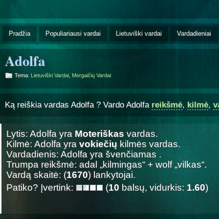
Pradžia
Populiariausi vardai
Lietuviški vardai
Vardadieniai
Adolfa
Tema:
Lietuviški Vardai
,
Mergaičių Vardai
Ką reiškia vardas Adolfa ? Vardo Adolfa
reikšmė
,
kilmė
,
v
Lytis: Adolfa yra
Moteriškas
vardas.
Kilmė: Adolfa yra
vokiečių
kilmės vardas.
Vardadienis: Adolfa yra švenčiamas
.
Trumpa reikšmė: adal „kilmingas“ + wolf „vilkas“.
Vardą skaitė: (
1670
) lankytojai.
Patiko? Įvertink:
(
10
balsų, vidurkis:
1.60
)