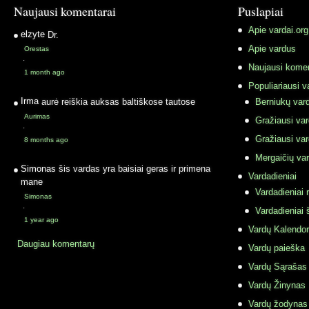
Naujausi komentarai
Puslapiai
Apie vardai.org
elzyte
Dr.
Apie vardus
Orestas
·
Naujausi komen
1 month ago
Populiariausi v
Irma
aurė reiškia auksas baltiškose tautose
Berniukų vard
Aurimas
Gražiausi va
·
Gražiausi va
8 months ago
Mergaičių var
Simonas
šis vardas yra baisiai geras ir primena
Vardadieniai
mane
Vardadieniai r
Simonas
·
Vardadieniai 
1 year ago
Vardų Kalendor
Daugiau komentarų
Vardų paieška
Vardų Sąrašas
Vardų Žinynas
Vardų žodynas