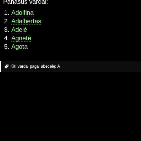
Panašūs vardai:
Adolfina
Adalbertas
Adelė
Agnetė
Agota
Kiti vardai pagal abėcėlę:
A