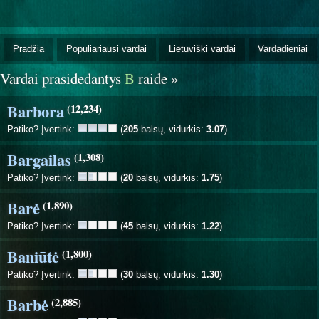
Pradžia
Populiariausi vardai
Lietuviški vardai
Vardadieniai
Vardai prasidedantys
B
raide »
Barbora
(12,234)
Patiko? Įvertink:
(
205
balsų, vidurkis:
3.07
)
Bargailas
(1,308)
Patiko? Įvertink:
(
20
balsų, vidurkis:
1.75
)
Barė
(1,890)
Patiko? Įvertink:
(
45
balsų, vidurkis:
1.22
)
Baniūtė
(1,800)
Patiko? Įvertink:
(
30
balsų, vidurkis:
1.30
)
Barbė
(2,885)