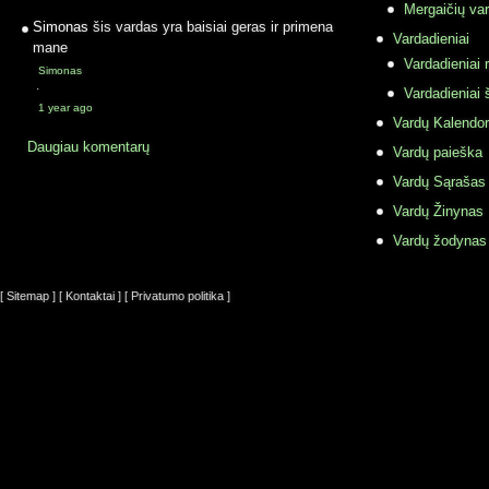
Mergaičių var
Simonas
šis vardas yra baisiai geras ir primena
Vardadieniai
mane
Vardadieniai r
Simonas
·
Vardadieniai 
1 year ago
Vardų Kalendor
Daugiau komentarų
Vardų paieška
Vardų Sąrašas
Vardų Žinynas
Vardų žodynas
[ Sitemap ]
[ Kontaktai ]
[ Privatumo politika ]