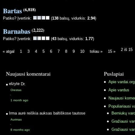
Bartas
(6,818)
Patiko? Įvertink:
(
138
balsų, vidurkis:
2.94
)
Barnabas
(2,222)
Patiko? Įvertink:
(
43
balsų, vidurkis:
1.77
)
2 iš 15
« atgal
1
3
4
5
6
7
8
9
10
toliau »
15 »
Naujausi komentarai
Puslapiai
Apie vardai.org
elzyte
Dr.
Apie vardus
Orestas
·
Naujausi komen
1 month ago
Populiariausi v
Irma
aurė reiškia auksas baltiškose tautose
Berniukų vard
Aurimas
Gražiausi va
·
Gražiausi va
8 months ago