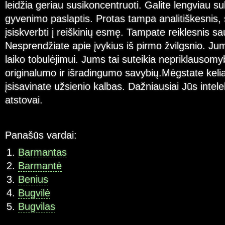
leidžia geriau susikoncentruoti. Galite lengviau su
gyvenimo paslaptis. Protas tampa analitiškesnis, 
įsiskverbti į reiškinių esmę. Tampate reiklesnis sa
Nesprendžiate apie įvykius iš pirmo žvilgsnio. Ju
laiko tobulėjimui. Jums tai suteikia nepriklausomy
originalumo ir išradingumo savybių.Mėgstate kelia
įsisavinate užsienio kalbas. Dažniausiai Jūs intele
atstovai.
Panašūs vardai:
Barmantas
Barmantė
Benius
Bugvilė
Bugvilas