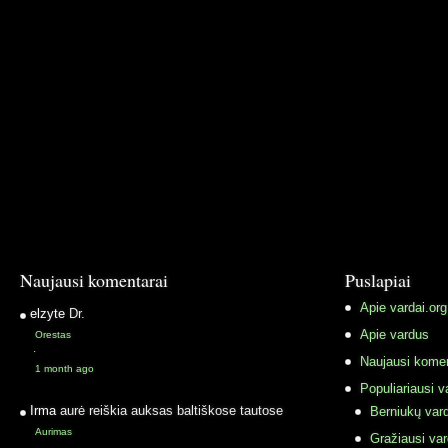
Naujausi komentarai
Puslapiai
Apie vardai.org
elzyte
Dr.
Apie vardus
Orestas
·
Naujausi komen
1 month ago
Populiariausi v
Irma
aurė reiškia auksas baltiškose tautose
Berniukų vard
Aurimas
Gražiausi va