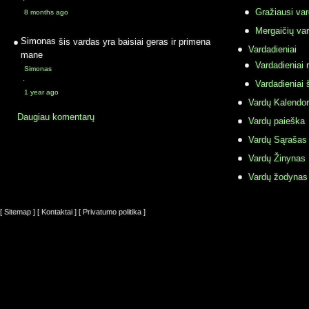
·
Gražiausi va
8 months ago
Mergaičių var
Simonas
šis vardas yra baisiai geras ir primena
Vardadieniai
mane
Vardadieniai r
Simonas
·
Vardadieniai 
1 year ago
Vardų Kalendor
Daugiau komentarų
Vardų paieška
Vardų Sąrašas
Vardų Žinynas
Vardų žodynas
[ Sitemap ]
[ Kontaktai ]
[ Privatumo politika ]