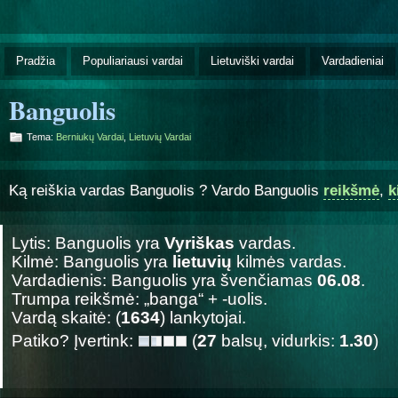
Pradžia
Populiariausi vardai
Lietuviški vardai
Vardadieniai
Banguolis
Tema:
Berniukų Vardai
,
Lietuvių Vardai
Ką reiškia vardas Banguolis ? Vardo Banguolis
reikšmė
,
k
Lytis: Banguolis yra
Vyriškas
vardas.
Kilmė: Banguolis yra
lietuvių
kilmės vardas.
Vardadienis: Banguolis yra švenčiamas
06.08
.
Trumpa reikšmė: „banga“ + -uolis.
Vardą skaitė: (
1634
) lankytojai.
Patiko? Įvertink:
(
27
balsų, vidurkis:
1.30
)