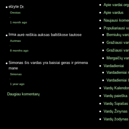
Apie vardai.org
elzyte
Dr.
Apie vardus
Orestas
·
Naujausi komen
1 month ago
Populiariausi v
Irma
aurė reiškia auksas baltiškose tautose
Berniukų vard
Aurimas
Gražiausi va
·
Gražiausi va
8 months ago
Mergaičių var
Simonas
šis vardas yra baisiai geras ir primena
Vardadieniai
mane
Vardadieniai r
Simonas
·
Vardadieniai 
1 year ago
Vardų Kalendor
Daugiau komentarų
Vardų paieška
Vardų Sąrašas
Vardų Žinynas
Vardų žodynas