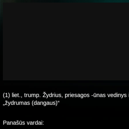
(1) liet., trump. Žydrius, priesagos -ūnas vedinys iš
„žydrumas (dangaus)“
Panašūs vardai: