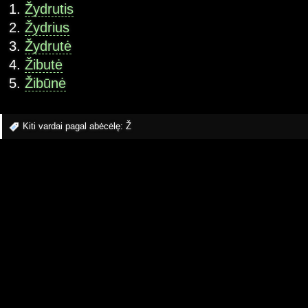
Žydrutis
Žydrius
Žydrutė
Žibutė
Žibūnė
Kiti vardai pagal abėcėlę:
Ž