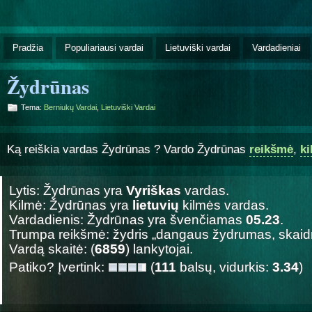
Pradžia
Populiariausi vardai
Lietuviški vardai
Vardadieniai
Žydrūnas
Tema:
Berniukų Vardai
,
Lietuviški Vardai
Ką reiškia vardas Žydrūnas ? Vardo Žydrūnas
reikšmė
,
k
Lytis: Žydrūnas yra
Vyriškas
vardas.
Kilmė: Žydrūnas yra
lietuvių
kilmės vardas.
Vardadienis: Žydrūnas yra švenčiamas
05.23
.
Trumpa reikšmė: žydris „dangaus žydrumas, skaid
Vardą skaitė: (
6859
) lankytojai.
Patiko? Įvertink:
(
111
balsų, vidurkis:
3.34
)