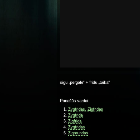
sigu „pergalė“ + fridu „taika“
Panašūs vardai:
Zygfridas, Zigfridas
Zygfrida
Zigfrida
Zygfridas
Zigmundas