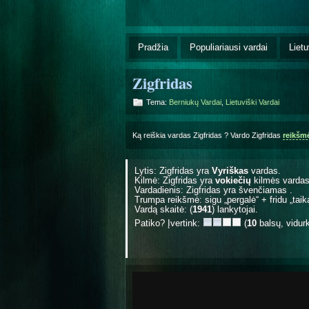
Pradžia
Populiariausi vardai
Lietu
Zigfridas
Tema:
Berniukų Vardai
,
Lietuviški Vardai
Ką reiškia vardas Zigfridas ? Vardo Zigfridas
reikšm
Lytis: Zigfridas yra
Vyriškas
vardas.
Kilmė: Zigfridas yra
vokiečių
kilmės vardas
Vardadienis: Zigfridas yra švenčiamas
.
Trumpa reikšmė: sigu „pergalė“ + fridu „taik
Vardą skaitė: (
1941
) lankytojai.
Patiko? Įvertink:
(
10
balsų, vidur