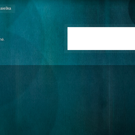
paieška
mė.