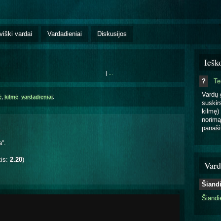
viški vardai
Vardadieniai
Diskusijos
Iešk
|
...
?
T
Vardų 
ė
,
kilmė
,
vardadieniai
:
suskirs
kilmę) 
norimą
panaši
.
a“.
kis:
2.20
)
Vard
Šiand
Šiandi