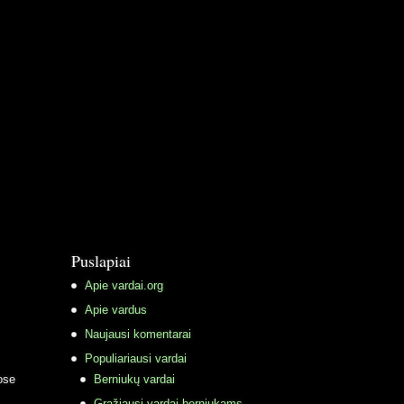
Puslapiai
Apie vardai.org
Apie vardus
Naujausi komentarai
Populiariausi vardai
ose
Berniukų vardai
Gražiausi vardai berniukams