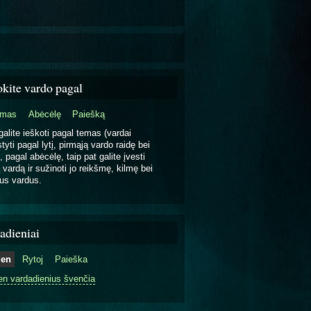
okite vardo pagal
emas
Abėcėlę
Paiešką
galite ieškoti pagal temas (vardai
tyti pagal lytį, pirmąją vardo raidę bei
, pagal abėcėlę, taip pat galite įvesti
 vardą ir sužinoti jo reikšmę, kilmę bei
us vardus.
adieniai
ien
Rytoj
Paieška
en vardadienius švenčia