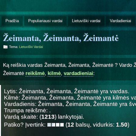
Pradžia
Populiariausi vardai
Lietuviški vardai
Vardadieniai
Žeimanta, Žeimanta, Žeimantė
Tema:
Lietuviški Vardai
Ką reiškia vardas Žeimanta, Žeimanta, Žeimantė ? Vardo 
Žeimantė
reikšmė
,
kilmė
,
vardadieniai
:
Lytis: Žeimanta, Žeimanta, Žeimantė yra
vardas.
Kilmė: Žeimanta, Žeimanta, Žeimantė yra
kilmės v
Vardadienis: Žeimanta, Žeimanta, Žeimantė yra 
Trumpa reikšmė: .
Vardą skaitė: (
1213
) lankytojai.
Patiko? Įvertink:
(
12
balsų, vidurkis:
1.50
)