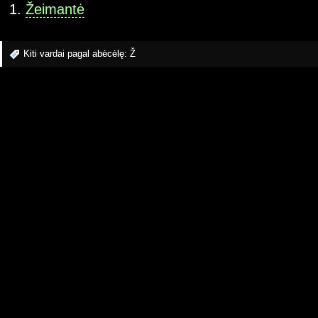
Žeimantė
Kiti vardai pagal abėcėlę:
Ž