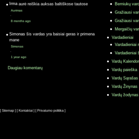
Irma
aurė reiškia auksas baltiškose tautose
Berniukų vard
Aurimas
Gražiausi va
·
Gražiausi va
8 months ago
Mergaičių var
Simonas
šis vardas yra baisiai geras ir primena
Vardadieniai
mane
Vardadieniai r
Simonas
·
Vardadieniai 
1 year ago
Vardų Kalendor
Daugiau komentarų
Vardų paieška
Vardų Sąrašas
Vardų Žinynas
Vardų žodynas
[ Sitemap ]
[ Kontaktai ]
[ Privatumo politika ]