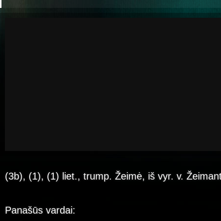
(3b), (1), (1) liet., trump. Žeimė, iš vyr. v. Žeiman
Panašūs vardai: