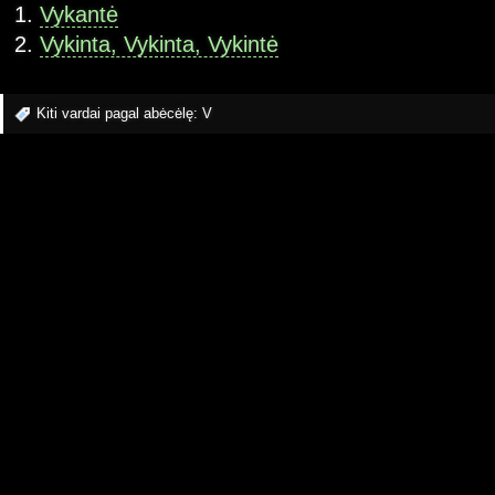
Vykantė
Vykinta, Vykinta, Vykintė
Kiti vardai pagal abėcėlę:
V