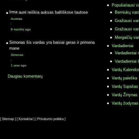
Populiariausi v
Irma
aurė reiškia auksas baltiškose tautose
Berniukų vard
Aurimas
Gražiausi va
·
Gražiausi va
8 months ago
Mergaičių var
Simonas
šis vardas yra baisiai geras ir primena
Vardadieniai
mane
Vardadieniai r
Simonas
·
Vardadieniai 
1 year ago
Vardų Kalendor
Daugiau komentarų
Vardų paieška
Vardų Sąrašas
Vardų Žinynas
Vardų žodynas
[ Sitemap ]
[ Kontaktai ]
[ Privatumo politika ]