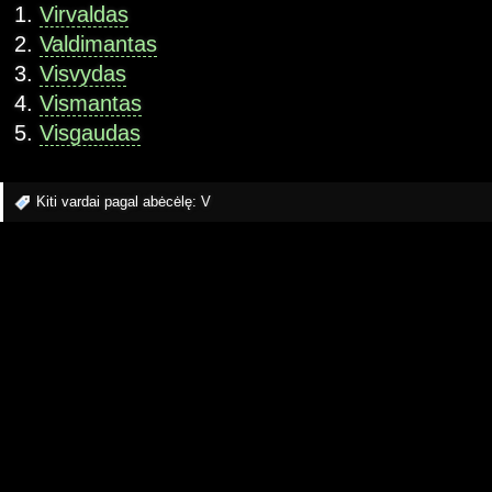
Virvaldas
Valdimantas
Visvydas
Vismantas
Visgaudas
Kiti vardai pagal abėcėlę:
V