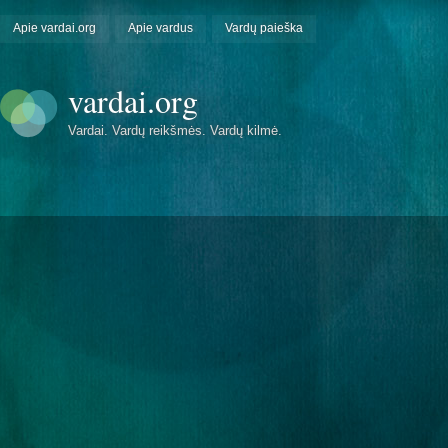
Apie vardai.org
Apie vardus
Vardų paieška
vardai.org
Vardai. Vardų reikšmės. Vardų kilmė.