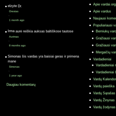
Apie vardai.org
elzyte
Dr.
Apie vardus
Orestas
·
Naujausi komen
1 month ago
Populiariausi v
Irma
aurė reiškia auksas baltiškose tautose
Berniukų vard
Aurimas
Gražiausi va
·
Gražiausi va
8 months ago
Mergaičių var
Simonas
šis vardas yra baisiai geras ir primena
Vardadieniai
mane
Vardadieniai r
Simonas
·
Vardadieniai 
1 year ago
Vardų Kalendor
Daugiau komentarų
Vardų paieška
Vardų Sąrašas
Vardų Žinynas
Vardų žodynas