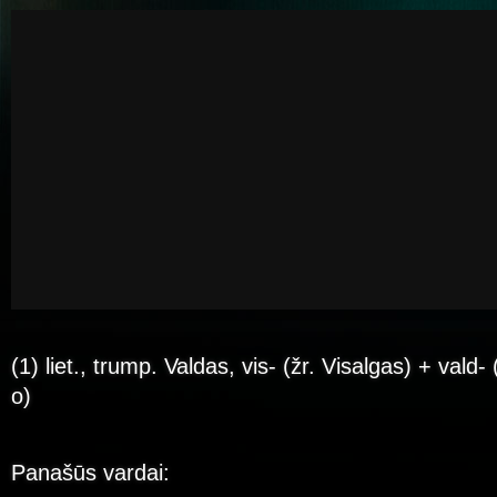
(1) liet., trump. Valdas, vis- (žr. Visalgas) + vald- (:
o)
Panašūs vardai: