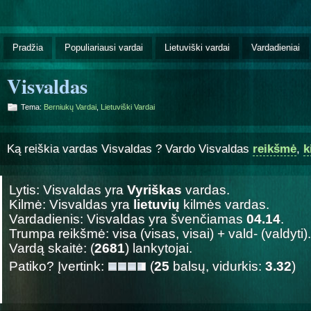
Pradžia
Populiariausi vardai
Lietuviški vardai
Vardadieniai
Visvaldas
Tema:
Berniukų Vardai
,
Lietuviški Vardai
Ką reiškia vardas Visvaldas ? Vardo Visvaldas
reikšmė
,
k
Lytis: Visvaldas yra
Vyriškas
vardas.
Kilmė: Visvaldas yra
lietuvių
kilmės vardas.
Vardadienis: Visvaldas yra švenčiamas
04.14
.
Trumpa reikšmė: visa (visas, visai) + vald- (valdyti).
Vardą skaitė: (
2681
) lankytojai.
Patiko? Įvertink:
(
25
balsų, vidurkis:
3.32
)