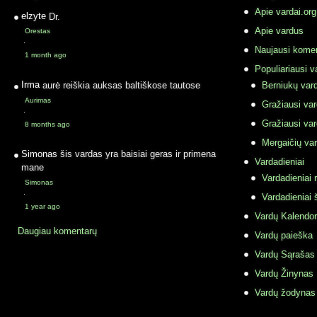
Apie vardai.org
elzyte
Dr.
Apie vardus
Orestas
·
Naujausi komen
1 month ago
Populiariausi v
Irma
aurė reiškia auksas baltiškose tautose
Berniukų vard
Aurimas
Gražiausi va
·
Gražiausi va
8 months ago
Mergaičių var
Simonas
šis vardas yra baisiai geras ir primena
Vardadieniai
mane
Vardadieniai r
Simonas
·
Vardadieniai 
1 year ago
Vardų Kalendor
Daugiau komentarų
Vardų paieška
Vardų Sąrašas
Vardų Žinynas
Vardų žodynas