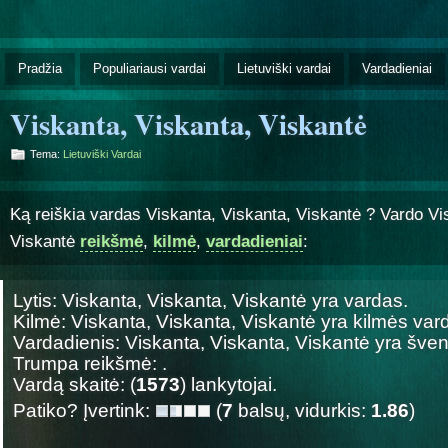
Pradžia
Populiariausi vardai
Lietuviški vardai
Vardadieniai
Viskanta, Viskanta, Viskantė
Tema:
Lietuviški Vardai
Ką reiškia vardas Viskanta, Viskanta, Viskantė ? Vardo Vi
Viskantė
reikšmė
,
kilmė
,
vardadieniai
:
Lytis: Viskanta, Viskanta, Viskantė yra
vardas.
Kilmė: Viskanta, Viskanta, Viskantė yra
kilmės var
Vardadienis: Viskanta, Viskanta, Viskantė yra šv
Trumpa reikšmė: .
Vardą skaitė: (
1573
) lankytojai.
Patiko? Įvertink:
(
7
balsų, vidurkis:
1.86
)