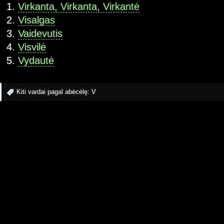
Virkanta, Virkanta, Virkantė
Visalgas
Vaidevutis
Visvilė
Vydautė
Kiti vardai pagal abėcėlę:
V