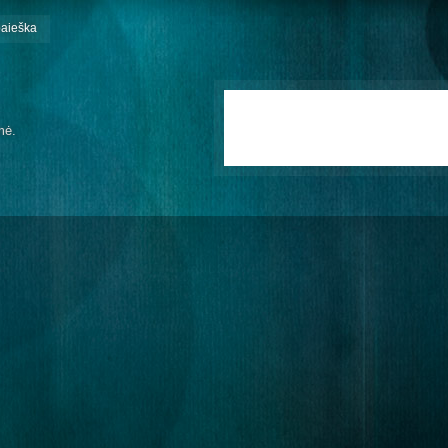
paieška
mė.