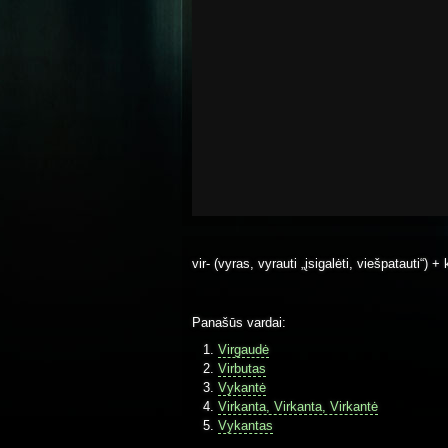
vir- (vyras, vyrauti „įsigalėti, viešpatauti“) +
Panašūs vardai:
Virgaudė
Virbutas
Vykantė
Virkanta, Virkanta, Virkantė
Vykantas