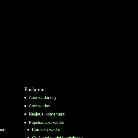
Puslapiai
Apie vardai.org
Apie vardus
Naujausi komentarai
Populiariausi vardai
ose
Berniukų vardai
Gražiausi vardai berniukams