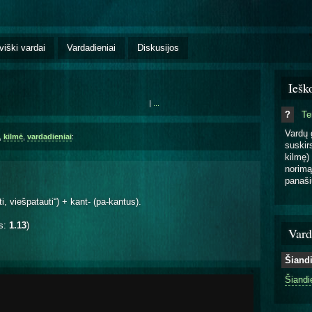
viški vardai
Vardadieniai
Diskusijos
Iešk
|
...
?
T
Vardų 
,
kilmė
,
vardadieniai
:
suskirs
kilmę) 
norimą
panaši
i, viešpatauti“) + kant- (pa-kantus).
is:
1.13
)
Vard
Šiand
Šiandi