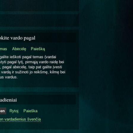
okite vardo pagal
emas
Abėcėlę
Paiešką
galite ieškoti pagal temas (vardai
tyti pagal lytį, pirmąją vardo raidę bei
, pagal abėcėlę, taip pat galite įvesti
 vardą ir sužinoti jo reikšmę, kilmę bei
us vardus.
adieniai
ien
Rytoj
Paieška
en vardadienius švenčia