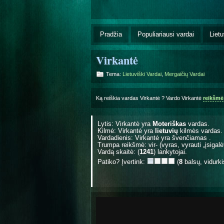
Pradžia
Populiariausi vardai
Lietu
Virkantė
Tema:
Lietuviški Vardai
,
Mergaičių Vardai
Ką reiškia vardas Virkantė ? Vardo Virkantė
reikšmė
Lytis: Virkantė yra
Moteriškas
vardas.
Kilmė: Virkantė yra
lietuvių
kilmės vardas.
Vardadienis: Virkantė yra švenčiamas
.
Trumpa reikšmė: vir- (vyras, vyrauti „įsigalėt
Vardą skaitė: (
1241
) lankytojai.
Patiko? Įvertink:
(
8
balsų, vidurk