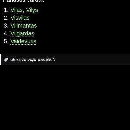
Vilas, Vilys
Visvilas
Vilimantas
Vilgardas
Vaidevutis
Kiti vardai pagal abėcėlę:
V