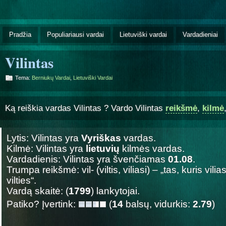
Pradžia
Populiariausi vardai
Lietuviški vardai
Vardadieniai
Vilintas
Tema:
Berniukų Vardai
,
Lietuviški Vardai
Ką reiškia vardas Vilintas ? Vardo Vilintas
reikšmė
,
kilmė
Lytis: Vilintas yra
Vyriškas
vardas.
Kilmė: Vilintas yra
lietuvių
kilmės vardas.
Vardadienis: Vilintas yra švenčiamas
01.08
.
Trumpa reikšmė: vil- (viltis, viliasi) – „tas, kuris vil
vilties“.
Vardą skaitė: (
1799
) lankytojai.
Patiko? Įvertink:
(
14
balsų, vidurkis:
2.79
)