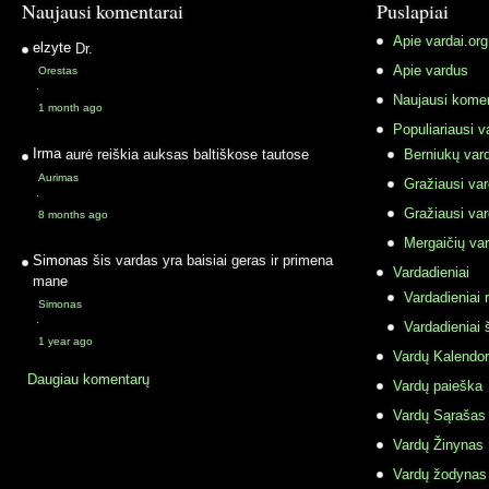
Naujausi komentarai
Puslapiai
Apie vardai.org
elzyte
Dr.
Apie vardus
Orestas
·
Naujausi komen
1 month ago
Populiariausi v
Irma
aurė reiškia auksas baltiškose tautose
Berniukų vard
Aurimas
Gražiausi va
·
Gražiausi va
8 months ago
Mergaičių var
Simonas
šis vardas yra baisiai geras ir primena
Vardadieniai
mane
Vardadieniai r
Simonas
·
Vardadieniai 
1 year ago
Vardų Kalendor
Daugiau komentarų
Vardų paieška
Vardų Sąrašas
Vardų Žinynas
Vardų žodynas