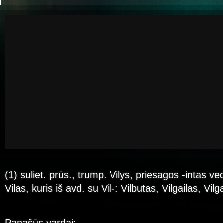
(1) suliet. prūs., trump. Vilys, priesagos -intas ve
Vilas, kuris iš avd. su Vil-: Vilbutas, Vilgailas, Vilg
Panašūs vardai: