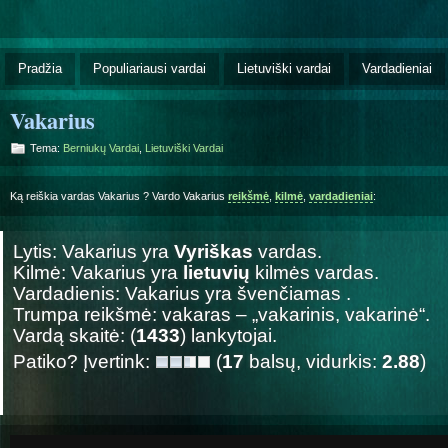
Pradžia
Populiariausi vardai
Lietuviški vardai
Vardadieniai
Vakarius
Tema:
Berniukų Vardai
,
Lietuviški Vardai
Ką reiškia vardas Vakarius ? Vardo Vakarius
reikšmė
,
kilmė
,
vardadieniai
:
Lytis: Vakarius yra
Vyriškas
vardas.
Kilmė: Vakarius yra
lietuvių
kilmės vardas.
Vardadienis: Vakarius yra švenčiamas
.
Trumpa reikšmė: vakaras – „vakarinis, vakarinė“.
Vardą skaitė: (
1433
) lankytojai.
Patiko? Įvertink:
(
17
balsų, vidurkis:
2.88
)