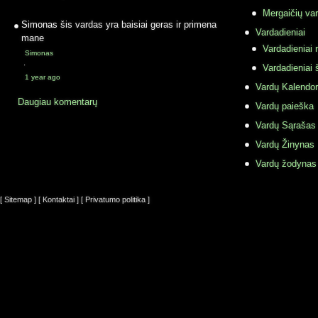
Mergaičių var
Simonas
šis vardas yra baisiai geras ir primena
Vardadieniai
mane
Vardadieniai r
Simonas
·
Vardadieniai 
1 year ago
Vardų Kalendor
Daugiau komentarų
Vardų paieška
Vardų Sąrašas
Vardų Žinynas
Vardų žodynas
[ Sitemap ]
[ Kontaktai ]
[ Privatumo politika ]