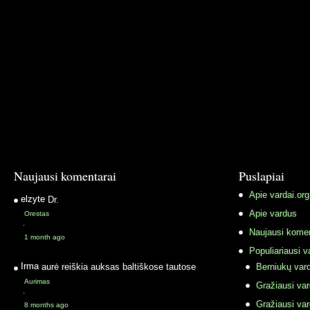
Naujausi komentarai
Puslapiai
Apie vardai.org
elzyte
Dr.
Apie vardus
Orestas
·
Naujausi komen
1 month ago
Populiariausi v
Irma
aurė reiškia auksas baltiškose tautose
Berniukų vard
Aurimas
Gražiausi va
·
Gražiausi va
8 months ago