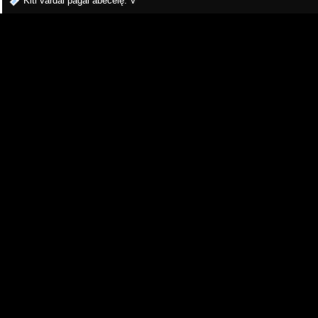
Kiti vardai pagal abėcėlę:
V