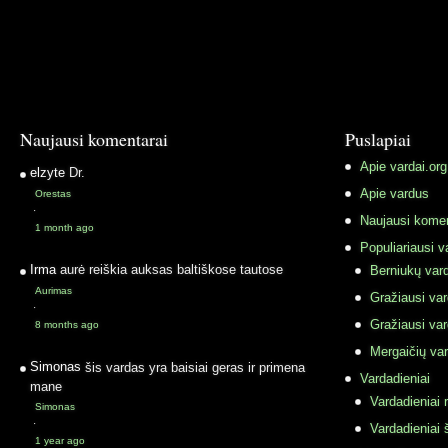
Naujausi komentarai
Puslapiai
Apie vardai.org
elzyte
Dr.
Apie vardus
Orestas
·
Naujausi komen
1 month ago
Populiariausi v
Irma
aurė reiškia auksas baltiškose tautose
Berniukų vard
Aurimas
Gražiausi va
·
Gražiausi va
8 months ago
Mergaičių var
Simonas
šis vardas yra baisiai geras ir primena
Vardadieniai
mane
Vardadieniai r
Simonas
·
Vardadieniai 
1 year ago