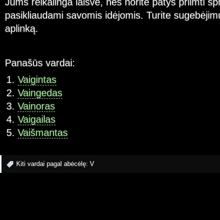
Jums reikalinga laisvė, nes norite patys priimti s
pasikliaudami savomis idėjomis. Turite sugebėjimų
aplinką.
Panašūs vardai:
Vaigintas
Vaingedas
Vainoras
Vaigailas
Vaišmantas
Kiti vardai pagal abėcėlę:
V