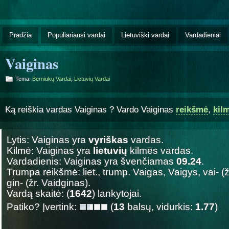
Pradžia
Populiariausi vardai
Lietuviški vardai
Vardadieniai
Vaiginas
Tema:
Berniukų Vardai
,
Lietuvių Vardai
Ką reiškia vardas Vaiginas ? Vardo Vaiginas
reikšmė
,
kil
Lytis: Vaiginas yra
vyriškas
vardas.
Kilmė: Vaiginas yra
lietuvių
kilmės vardas.
Vardadienis: Vaiginas yra švenčiamas
09.24
.
Trumpa reikšmė: liet., trump. Vaigas, Vaigys, vai- (
gin- (žr. Vaidginas).
Vardą skaitė: (
1642
) lankytojai.
Patiko? Įvertink:
(
13
balsų, vidurkis:
1.77
)