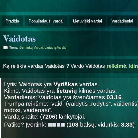
Pradžia
Populiariausi vardai
Lietuviški vardai
Vardadieniai
Vaidotas
Tema:
Berniukų Vardai
,
Lietuvių Vardai
Ką reiškia vardas Vaidotas ? Vardo Vaidotas
reikšmė
,
kil
Lytis: Vaidotas yra
Vyriškas
vardas.
Kilmė: Vaidotas yra
lietuvių
kilmės vardas.
Vardadienis: Vaidotas yra švenčiamas
03.16
.
Trumpa reikšmė: vaid- (vaidytis „rodytis“, vaidentis) 
rodosi, vaidenasi“.
Vardą skaitė: (
7206
) lankytojai.
Patiko? Įvertink:
(
103
balsų, vidurkis:
3.33
)