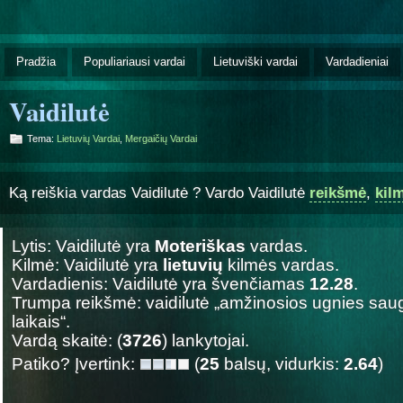
Pradžia
Populiariausi vardai
Lietuviški vardai
Vardadieniai
Vaidilutė
Tema:
Lietuvių Vardai
,
Mergaičių Vardai
Ką reiškia vardas Vaidilutė ? Vardo Vaidilutė
reikšmė
,
kil
Lytis: Vaidilutė yra
Moteriškas
vardas.
Kilmė: Vaidilutė yra
lietuvių
kilmės vardas.
Vardadienis: Vaidilutė yra švenčiamas
12.28
.
Trumpa reikšmė: vaidilutė „amžinosios ugnies sa
laikais“.
Vardą skaitė: (
3726
) lankytojai.
Patiko? Įvertink:
(
25
balsų, vidurkis:
2.64
)