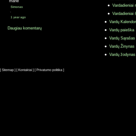
mane
Vardadieniai r
Simonas
·
Vardadieniai 
1 year ago
Vardų Kalendor
Daugiau komentarų
Vardų paieška
Vardų Sąrašas
Vardų Žinynas
Vardų žodynas
[ Sitemap ]
[ Kontaktai ]
[ Privatumo politika ]