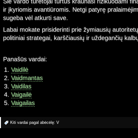
Šie vardo turėtojai turtus kraunasi rizikuodami fi
ir įkyriomis avantiūromis. Netgi patyrę pralaimėj
sugeba vėl atkurti save.
Labai mokate prisiderinti prie žymiausių autoritet
politiniai strategai, karščiausių ir uždegančių kalbų
Panašūs vardai:
Vaidilė
Vaidmantas
Vaidilas
Vaigailė
Vaigailas
Kiti vardai pagal abėcėlę:
V