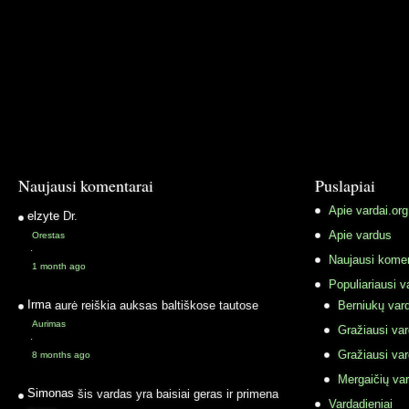
Naujausi komentarai
Puslapiai
Apie vardai.org
elzyte
Dr.
Apie vardus
Orestas
·
Naujausi komen
1 month ago
Populiariausi v
Irma
aurė reiškia auksas baltiškose tautose
Berniukų vard
Aurimas
Gražiausi va
·
Gražiausi va
8 months ago
Mergaičių var
Simonas
šis vardas yra baisiai geras ir primena
Vardadieniai