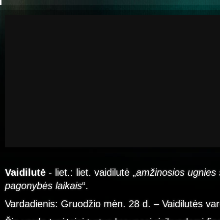
Vaidilutė
- liet.: liet. vaidilutė „
amžinosios ugnies 
pagonybės laikais
“.
Vardadienis: Gruodžio mėn. 28 d. – Vaidilutės va