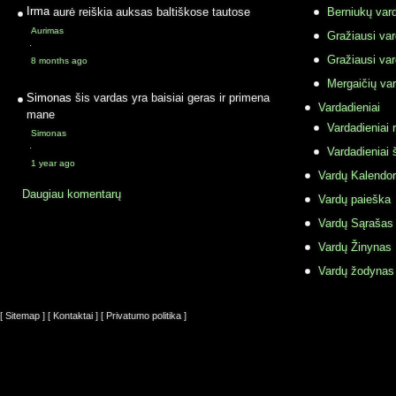
Irma
aurė reiškia auksas baltiškose tautose
Berniukų vard
Aurimas
Gražiausi va
·
Gražiausi va
8 months ago
Mergaičių var
Simonas
šis vardas yra baisiai geras ir primena
Vardadieniai
mane
Vardadieniai r
Simonas
·
Vardadieniai 
1 year ago
Vardų Kalendor
Daugiau komentarų
Vardų paieška
Vardų Sąrašas
Vardų Žinynas
Vardų žodynas
[ Sitemap ]
[ Kontaktai ]
[ Privatumo politika ]