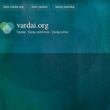
Apie vardai.org
Apie vardus
Vardų paieška
vardai.org
Vardai. Vardų reikšmės. Vardų kilmė.