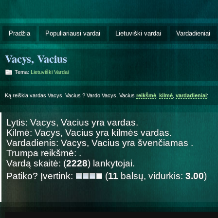
Pradžia
Populiariausi vardai
Lietuviški vardai
Vardadieniai
Vacys, Vacius
Tema:
Lietuviški Vardai
Ką reiškia vardas Vacys, Vacius ? Vardo Vacys, Vacius
reikšmė
,
kilmė
,
vardadieniai
:
Lytis: Vacys, Vacius yra
vardas.
Kilmė: Vacys, Vacius yra
kilmės vardas.
Vardadienis: Vacys, Vacius yra švenčiamas
.
Trumpa reikšmė: .
Vardą skaitė: (
2228
) lankytojai.
Patiko? Įvertink:
(
11
balsų, vidurkis:
3.00
)