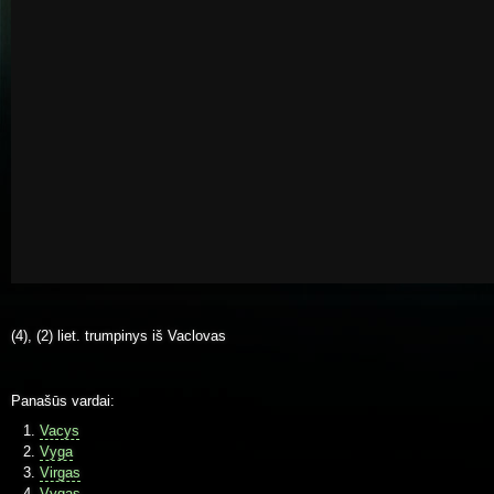
(4), (2) liet. trumpinys iš Vaclovas
Panašūs vardai:
Vacys
Vyga
Virgas
Vygas