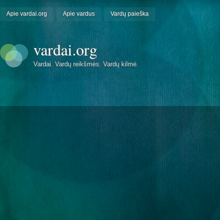
Apie vardai.org
Apie vardus
Vardų paieška
vardai.org
Vardai. Vardų reikšmės. Vardų kilmė.