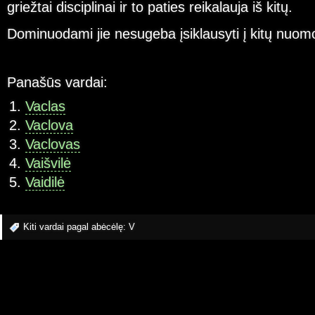
griežtai disciplinai ir to paties reikalauja iš kitų.
Dominuodami jie nesugeba įsiklausyti į kitų nuomo
Panašūs vardai:
Vaclas
Vaclova
Vaclovas
Vaišvilė
Vaidilė
Kiti vardai pagal abėcėlę:
V