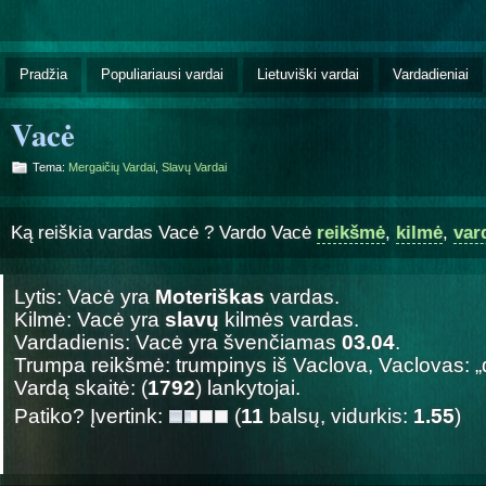
Pradžia
Populiariausi vardai
Lietuviški vardai
Vardadieniai
Vacė
Tema:
Mergaičių Vardai
,
Slavų Vardai
Ką reiškia vardas Vacė ? Vardo Vacė
reikšmė
,
kilmė
,
var
Lytis: Vacė yra
Moteriškas
vardas.
Kilmė: Vacė yra
slavų
kilmės vardas.
Vardadienis: Vacė yra švenčiamas
03.04
.
Trumpa reikšmė: trumpinys iš Vaclova, Vaclovas: „d
Vardą skaitė: (
1792
) lankytojai.
Patiko? Įvertink:
(
11
balsų, vidurkis:
1.55
)