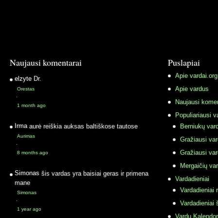
Naujausi komentarai
Puslapiai
Apie vardai.org
elzyte
Dr.
Apie vardus
Orestas
·
Naujausi komen
1 month ago
Populiariausi v
Irma
aurė reiškia auksas baltiškose tautose
Berniukų vard
Aurimas
Gražiausi va
·
Gražiausi va
8 months ago
Mergaičių var
Simonas
šis vardas yra baisiai geras ir primena
Vardadieniai
mane
Vardadieniai r
Simonas
·
Vardadieniai 
1 year ago
Vardų Kalendor