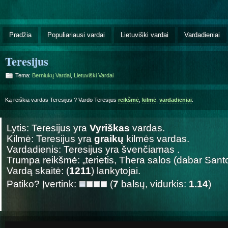
Pradžia
Populiariausi vardai
Lietuviški vardai
Vardadieniai
Teresijus
Tema:
Berniukų Vardai
,
Lietuviški Vardai
Ką reiškia vardas Teresijus ? Vardo Teresijus
reikšmė
,
kilmė
,
vardadieniai
:
Lytis: Teresijus yra
Vyriškas
vardas.
Kilmė: Teresijus yra
graikų
kilmės vardas.
Vardadienis: Teresijus yra švenčiamas
.
Trumpa reikšmė: „terietis, Thera salos (dabar Sant
Vardą skaitė: (
1211
) lankytojai.
Patiko? Įvertink:
(
7
balsų, vidurkis:
1.14
)