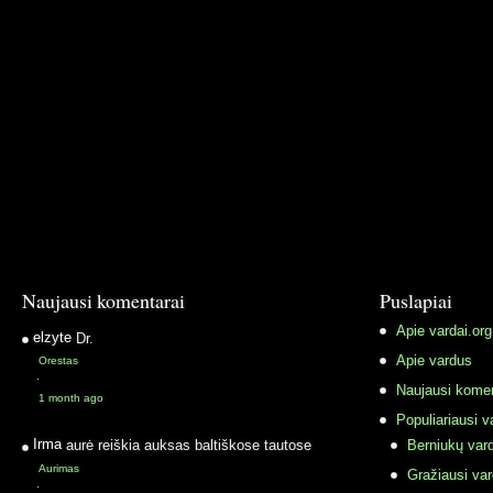
Naujausi komentarai
Puslapiai
Apie vardai.org
elzyte
Dr.
Apie vardus
Orestas
·
Naujausi komen
1 month ago
Populiariausi v
Irma
aurė reiškia auksas baltiškose tautose
Berniukų vard
Aurimas
Gražiausi va
·