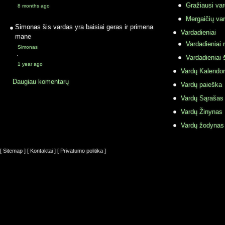
Gražiausi va
8 months ago
Mergaičių var
Simonas
šis vardas yra baisiai geras ir primena
Vardadieniai
mane
Vardadieniai r
Simonas
·
Vardadieniai 
1 year ago
Vardų Kalendor
Daugiau komentarų
Vardų paieška
Vardų Sąrašas
Vardų Žinynas
Vardų žodynas
[ Sitemap ]
[ Kontaktai ]
[ Privatumo politika ]