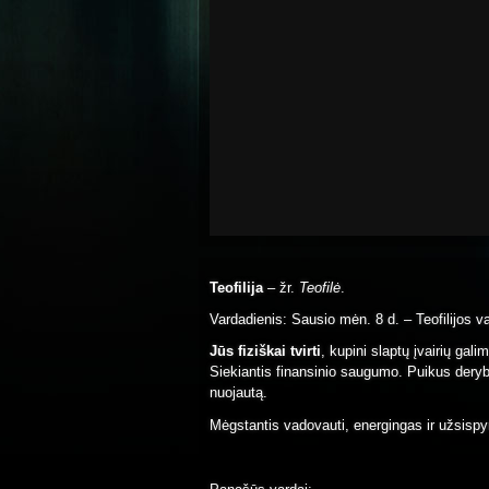
Teofilija
– žr.
Teofilė
.
Vardadienis: Sausio mėn. 8 d. – Teofilijos v
Jūs fiziškai tvirti
, kupini slaptų įvairių gal
Siekiantis finansinio saugumo. Puikus derybin
nuojautą.
Mėgstantis vadovauti, energingas ir užsispy