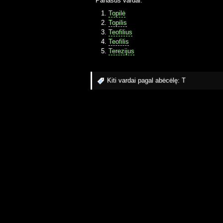
Panašūs vardai:
Topilė
Topilis
Teofilius
Teofilis
Terezijus
Kiti vardai pagal abėcėlę:
T