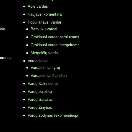
Apie vardus
Naujausi komentarai
Populiariausi vardai
ose
Berniukų vardai
Gražiausi vardai berniukams
Gražiausi vardai mergaitėms
Mergaičių vardai
primena
Vardadieniai
Vardadieniai rytoj
Vardadieniai šiandien
Vardų Kalendorius
Vardų paieška
Vardų Sąrašas
Vardų Žinynas
Vardų žodynas rekomenduoja