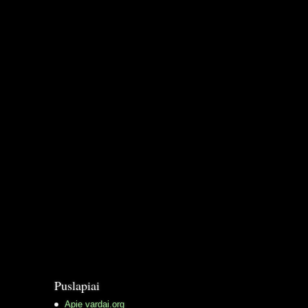
Puslapiai
Apie vardai.org