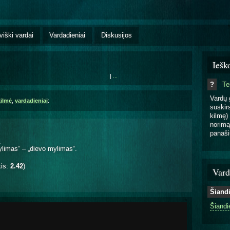
viški vardai
Vardadieniai
Diskusijos
Iešk
|
...
?
T
Vardų 
kilmė
,
vardadieniai
:
suskirs
kilmę) 
norimą
panaši
.
ylimas“ – „dievo mylimas“.
kis:
2.42
)
Vard
Šiand
Šiandi