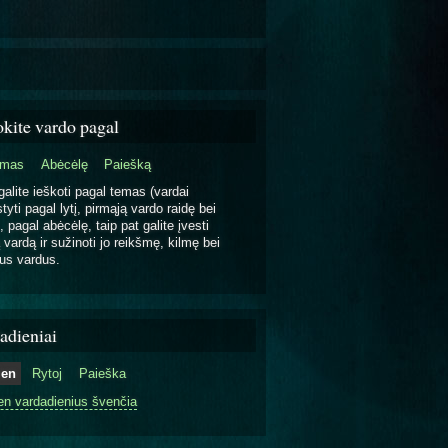
okite vardo pagal
emas
Abėcėlę
Paiešką
galite ieškoti pagal temas (vardai
tyti pagal lytį, pirmąją vardo raidę bei
, pagal abėcėlę, taip pat galite įvesti
 vardą ir sužinoti jo reikšmę, kilmę bei
us vardus.
adieniai
ien
Rytoj
Paieška
en vardadienius švenčia