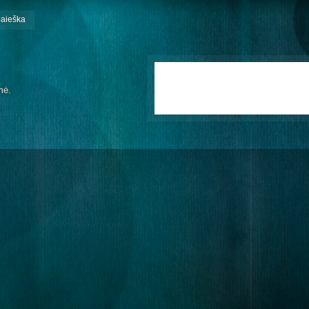
paieška
mė.