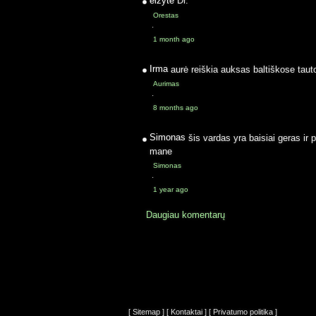
elzyte
Dr.
Orestas
·
1 month ago
Irma
aurė reiškia auksas baltiškose taut
Aurimas
·
8 months ago
Simonas
šis vardas yra baisiai geras ir 
mane
Simonas
·
1 year ago
Daugiau komentarų
[ Sitemap ]
[ Kontaktai ]
[ Privatumo politika ]