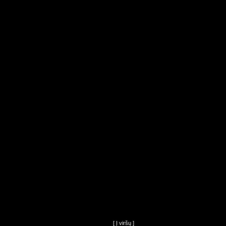
[ Į viršų ]