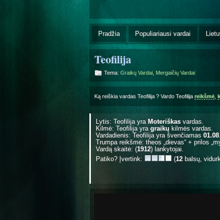
Pradžia
Populiariausi vardai
Lietu
Teofilija
Tema:
Graikų Vardai
,
Mergaičių Vardai
Ką reiškia vardas Teofilija ? Vardo Teofilija
reikšmė
,
Lytis: Teofilija yra
Moteriškas
vardas.
Kilmė: Teofilija yra
graikų
kilmės vardas.
Vardadienis: Teofilija yra švenčiamas
01.08
Trumpa reikšmė: theos „dievas“ + prilos „m
Vardą skaitė: (
1912
) lankytojai.
Patiko? Įvertink:
(
12
balsų, vidur