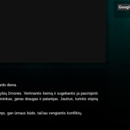
Googl
ardo diena.
imybių žmonės. Vertinantis šeimą ir sugebantis ja pasirūpinti.
inkas, geras draugas ir patarėjas. Jautrus, turintis stiprią
ręs, gan ūmaus būdo, tačiau vengiantis konfliktų.