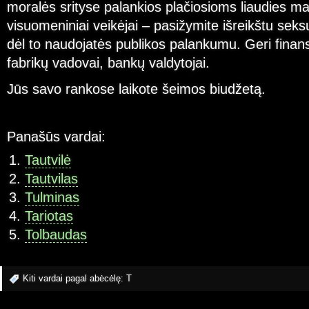
moralės srityse palankios plačiosioms liaudies m
visuomeniniai veikėjai – pasižymite išreikštu seks
dėl to naudojatės publikos palankumu. Geri finans
fabrikų vadovai, bankų valdytojai.
Jūs savo rankose laikote šeimos biudžetą.
Panašūs vardai:
Tautvilė
Tautvilas
Tulminas
Tariotas
Tolbaudas
Kiti vardai pagal abėcėlę:
T