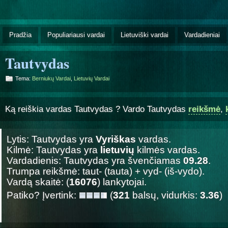
Pradžia
Populiariausi vardai
Lietuviški vardai
Vardadieniai
Tautvydas
Tema:
Berniukų Vardai
,
Lietuvių Vardai
Ką reiškia vardas Tautvydas ? Vardo Tautvydas
reikšmė
,
Lytis: Tautvydas yra
Vyriškas
vardas.
Kilmė: Tautvydas yra
lietuvių
kilmės vardas.
Vardadienis: Tautvydas yra švenčiamas
09.28
.
Trumpa reikšmė: taut- (tauta) + vyd- (iš-vydo).
Vardą skaitė: (
16076
) lankytojai.
Patiko? Įvertink:
(
321
balsų, vidurkis:
3.36
)