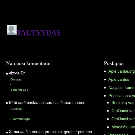
Naujausi komentarai
Puslapiai
Apie vardai.org
elzyte
Dr.
Apie vardus
Orestas
·
Naujausi komen
1 month ago
Populiariausi v
Irma
aurė reiškia auksas baltiškose tautose
Berniukų vard
Aurimas
Gražiausi va
·
Gražiausi va
8 months ago
Mergaičių var
Simonas
šis vardas yra baisiai geras ir primena