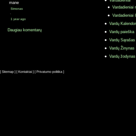
Vardadieniai
mane
Vardadieniai r
Simonas
·
Vardadieniai 
1 year ago
Vardų Kalendor
Daugiau komentarų
Vardų paieška
Vardų Sąrašas
Vardų Žinynas
Vardų žodynas
[ Sitemap ]
[ Kontaktai ]
[ Privatumo politika ]