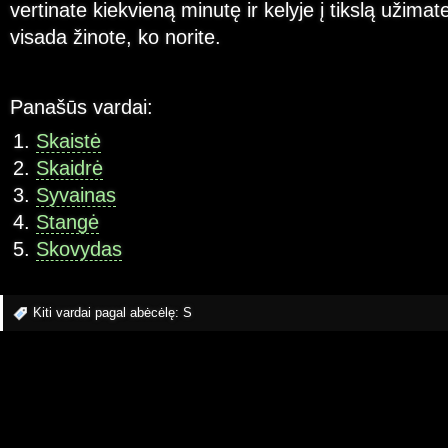
vertinate kiekvieną minutę ir kelyje į tikslą užimate
visada žinote, ko norite.
Panašūs vardai:
Skaistė
Skaidrė
Syvainas
Stangė
Skovydas
Kiti vardai pagal abėcėlę:
S