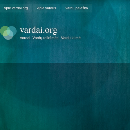
Apie vardai.org
Apie vardus
Vardų paieška
vardai.org
Vardai. Vardų reikšmės. Vardų kilmė.