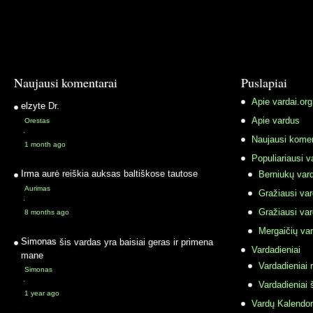
Naujausi komentarai
Puslapiai
Apie vardai.org
elzyte
Dr.
Apie vardus
Orestas
·
Naujausi komen
1 month ago
Populiariausi v
Irma
aurė reiškia auksas baltiškose tautose
Berniukų vard
Aurimas
Gražiausi va
·
Gražiausi va
8 months ago
Mergaičių var
Simonas
šis vardas yra baisiai geras ir primena
Vardadieniai
mane
Vardadieniai r
Simonas
·
Vardadieniai 
1 year ago
Vardų Kalendor