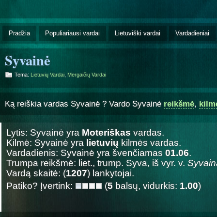
Pradžia
Populiariausi vardai
Lietuviški vardai
Vardadieniai
Syvainė
Tema:
Lietuvių Vardai
,
Mergaičių Vardai
Ką reiškia vardas Syvainė ? Vardo Syvainė
reikšmė
,
kilm
Lytis: Syvainė yra
Moteriškas
vardas.
Kilmė: Syvainė yra
lietuvių
kilmės vardas.
Vardadienis: Syvainė yra švenčiamas
01.06
.
Trumpa reikšmė: liet., trump. Syva, iš vyr. v.
Syvain
Vardą skaitė: (
1207
) lankytojai.
Patiko? Įvertink:
(
5
balsų, vidurkis:
1.00
)