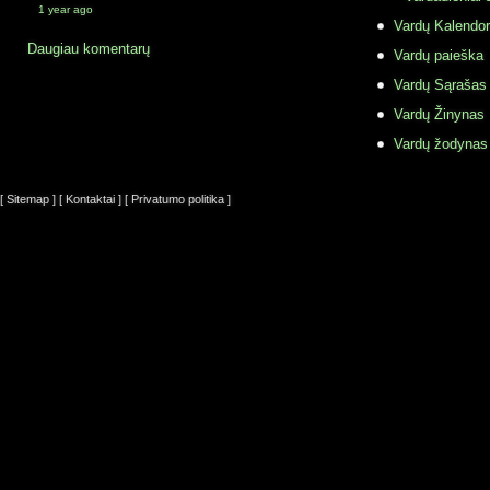
1 year ago
Vardų Kalendor
Daugiau komentarų
Vardų paieška
Vardų Sąrašas
Vardų Žinynas
Vardų žodynas
[ Sitemap ]
[ Kontaktai ]
[ Privatumo politika ]