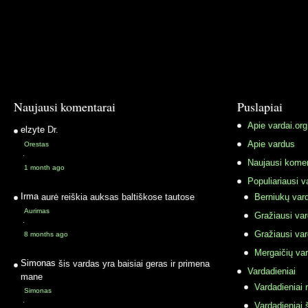
Naujausi komentarai
Puslapiai
Apie vardai.org
elzyte
Dr.
Apie vardus
Orestas
·
Naujausi komen
1 month ago
Populiariausi v
Irma
aurė reiškia auksas baltiškose tautose
Berniukų vard
Aurimas
Gražiausi va
·
Gražiausi va
8 months ago
Mergaičių var
Simonas
šis vardas yra baisiai geras ir primena
Vardadieniai
mane
Vardadieniai r
Simonas
·
Vardadieniai 