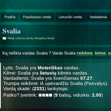
Pradžia
Populiariausi vardai
Lietuviški vardai
Vardadieniai
Svalia
Tema:
Lietuvių Vardai
,
Mergaičių Vardai
Ką reiškia vardas Svalia ? Vardo Svalia
reikšmė
,
kilmė
,
v
Lytis: Svalia yra
Moteriškas
vardas.
Kilmė: Svalia yra
lietuvių
kilmės vardas.
Vardadienis: Svalia yra švenčiamas
07.27
.
Trumpa reikšmė: iš upėvardžio Svalia (Pasvalys).
Vardą skaitė: (
2331
) lankytojai.
Patiko? Įvertink:
(
9
balsų, vidurkis:
2.00
)