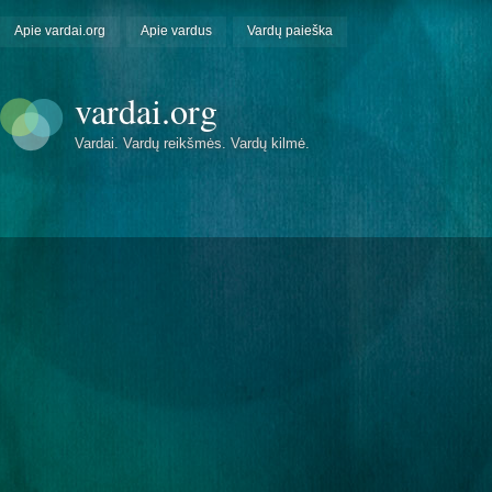
Apie vardai.org
Apie vardus
Vardų paieška
vardai.org
Vardai. Vardų reikšmės. Vardų kilmė.