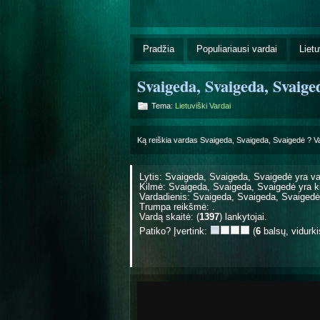
Pradžia
Populiariausi vardai
Lietu
Svaigeda, Svaigeda, Svaige
Tema:
Lietuviški Vardai
Ką reiškia vardas Svaigeda, Svaigeda, Svaigedė ? 
Lytis: Svaigeda, Svaigeda, Svaigedė yra
va
Kilmė: Svaigeda, Svaigeda, Svaigedė yra
k
Vardadienis: Svaigeda, Svaigeda, Svaiged
Trumpa reikšmė: .
Vardą skaitė: (
1397
) lankytojai.
Patiko? Įvertink:
(
6
balsų, vidurk