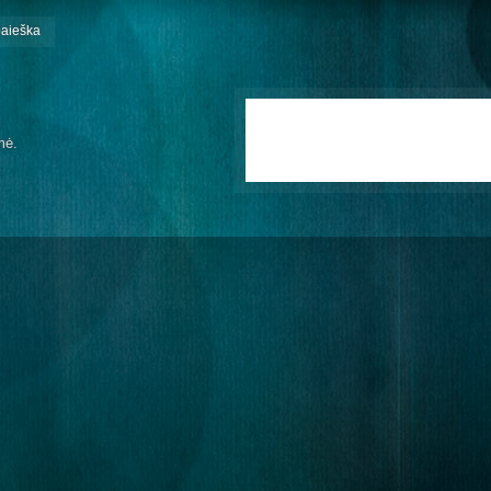
paieška
mė.