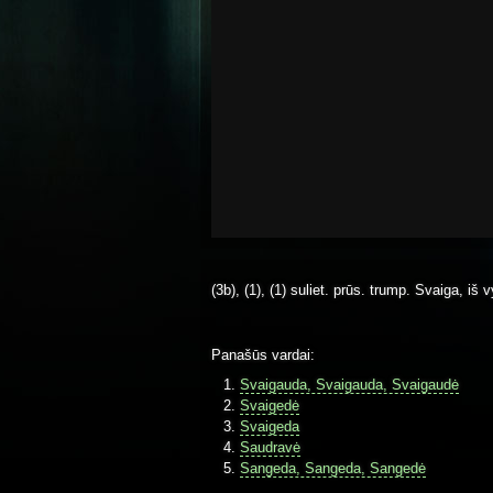
(3b), (1), (1) suliet. prūs. trump. Svaiga, iš 
Panašūs vardai:
Svaigauda, Svaigauda, Svaigaudė
Svaigedė
Svaigeda
Saudravė
Sangeda, Sangeda, Sangedė