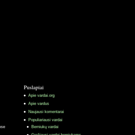
Puslapiai
Apie vardai.org
Apie vardus
Naujausi komentarai
Populiariausi vardai
ose
Berniukų vardai
Gražiausi vardai berniukams