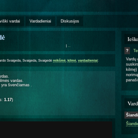
viški vardai
Vardadieniai
Diskusijos
dė
Iešk
|
...
?
T
Vardų 
Vardo Svaigeda, Svaigeda, Svaigedė
reikšmė
,
kilmė
,
vardadieniai
:
suskirs
kilmę) 
norimą
rdas.
panaši
ilmės vardas.
ė yra švenčiamas
.
is:
1.17
)
Vard
Šiand
Šiandi