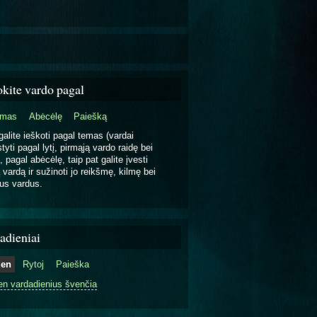
okite vardo pagal
emas
Abėcėlę
Paiešką
galite ieškoti pagal temas (vardai
tyti pagal lytį, pirmąją vardo raidę bei
, pagal abėcėlę, taip pat galite įvesti
 vardą ir sužinoti jo reikšmę, kilmę bei
us vardus.
adieniai
ien
Rytoj
Paieška
en vardadienius švenčia