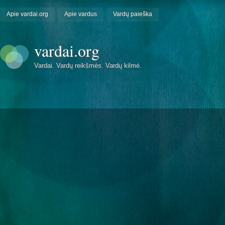
Apie vardai.org
Apie vardus
Vardų paieška
vardai.org
Vardai. Vardų reikšmės. Vardų kilmė.