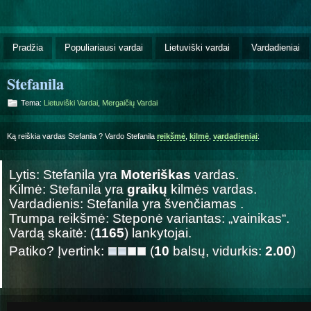
Pradžia
Populiariausi vardai
Lietuviški vardai
Vardadieniai
Stefanila
Tema:
Lietuviški Vardai
,
Mergaičių Vardai
Ką reiškia vardas Stefanila ? Vardo Stefanila
reikšmė
,
kilmė
,
vardadieniai
:
Lytis: Stefanila yra
Moteriškas
vardas.
Kilmė: Stefanila yra
graikų
kilmės vardas.
Vardadienis: Stefanila yra švenčiamas
.
Trumpa reikšmė: Steponė variantas: „vainikas“.
Vardą skaitė: (
1165
) lankytojai.
Patiko? Įvertink:
(
10
balsų, vidurkis:
2.00
)