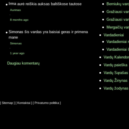
Irma
aurė reiškia auksas baltiškose tautose
Berniukų vard
Aurimas
Gražiausi va
·
Gražiausi va
8 months ago
Mergaičių var
Simonas
šis vardas yra baisiai geras ir primena
Vardadieniai
mane
Vardadieniai r
Simonas
·
Vardadieniai 
1 year ago
Vardų Kalendor
Daugiau komentarų
Vardų paieška
Vardų Sąrašas
Vardų Žinynas
Vardų žodynas
[ Sitemap ]
[ Kontaktai ]
[ Privatumo politika ]