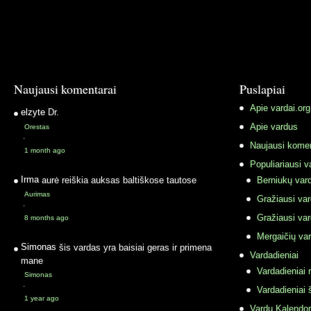
Naujausi komentarai
Puslapiai
Apie vardai.org
elzyte
Dr.
Apie vardus
Orestas
·
Naujausi komen
1 month ago
Populiariausi v
Irma
aurė reiškia auksas baltiškose tautose
Berniukų vard
Aurimas
Gražiausi va
·
Gražiausi va
8 months ago
Mergaičių var
Simonas
šis vardas yra baisiai geras ir primena
Vardadieniai
mane
Vardadieniai r
Simonas
·
Vardadieniai 
1 year ago
Vardų Kalendor