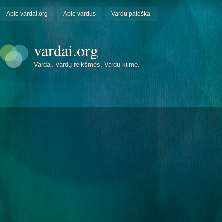
Apie vardai.org
Apie vardus
Vardų paieška
vardai.org
Vardai. Vardų reikšmės. Vardų kilmė.