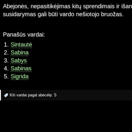
Abejonės, nepasitikėjimas kitų sprendimais ir iš
susidarymas gali būti vardo nešiotojo bruožas.
Panašūs vardai:
Sintautė
Sabina
Sabys
Sabinas
Sigrida
Kiti vardai pagal abėcėlę:
S