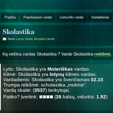
Pradžia
Populiariausi vardai
Lietuviški vardai
Vardadieniai
Skolastika
Tema:
Lotynų Vardai
,
Mergaičių Vardai
Ką reiškia vardas Skolastika ? Vardo Skolastika
reikšmė
,
Lytis: Skolastika yra
Moteriškas
vardas.
Kilmė: Skolastika yra
lotynų
kilmės vardas.
Vardadienis: Skolastika yra švenčiamas
02.10
.
Trumpa reikšmė: scholastika „mokinė“.
Vardą skaitė: (
3537
) lankytojai.
Patiko? Įvertink:
(
26
balsų, vidurkis:
1.92
)