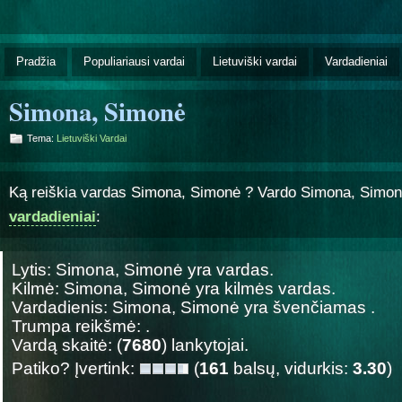
Pradžia
Populiariausi vardai
Lietuviški vardai
Vardadieniai
Simona, Simonė
Tema:
Lietuviški Vardai
Ką reiškia vardas Simona, Simonė ? Vardo Simona, Simo
vardadieniai
:
Lytis: Simona, Simonė yra
vardas.
Kilmė: Simona, Simonė yra
kilmės vardas.
Vardadienis: Simona, Simonė yra švenčiamas
.
Trumpa reikšmė: .
Vardą skaitė: (
7680
) lankytojai.
Patiko? Įvertink:
(
161
balsų, vidurkis:
3.30
)