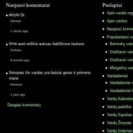
Naujausi komentarai
Puslapiai
Apie vardai.org
elzyte
Dr.
Apie vardus
Orestas
·
Naujausi komen
1 month ago
Populiariausi v
Irma
aurė reiškia auksas baltiškose tautose
Berniukų vard
Aurimas
Gražiausi va
·
Gražiausi va
8 months ago
Mergaičių var
Simonas
šis vardas yra baisiai geras ir primena
Vardadieniai
mane
Vardadieniai r
Simonas
·
Vardadieniai 
1 year ago
Vardų Kalendor
Daugiau komentarų
Vardų paieška
Vardų Sąrašas
Vardų Žinynas
Vardų žodynas