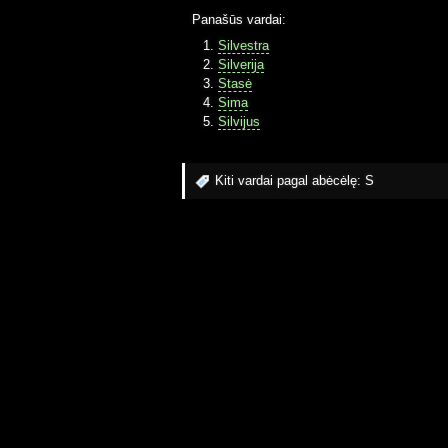
Panašūs vardai:
Silvestra
Silverija
Stasė
Sima
Silvijus
Kiti vardai pagal abėcėlę:
S