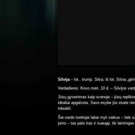
Silvija
– lot., trump.
Silva
, iš lot. Silvia „gi
Vardadienis: Kovo mėn. 10 d. – Silvijos var
Jūsų gyvenimas kaip scenoje – jūsų replikos 
idealiai apgalvota. Savo esybe jūs esate nie
tobulėti.
Šie vardo turėtojai labai myli vaikus – tiek
jums – tas pats kas ir suaugę, tik laimingas