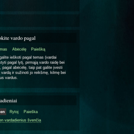
okite vardo pagal
emas
Abėcėlę
Paiešką
galite ieškoti pagal temas (vardai
tyti pagal lytį, pirmąją vardo raidę bei
, pagal abėcėlę, taip pat galite įvesti
 vardą ir sužinoti jo reikšmę, kilmę bei
us vardus.
adieniai
ien
Rytoj
Paieška
en vardadienius švenčia