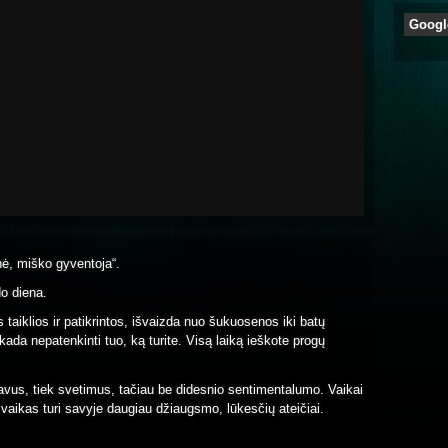
Googl
rinė, miško gyventoja“.
do diena.
taiklios ir patikrintos, išvaizda nuo šukuosenos iki batų
kada nepatenkinti tuo, ką turite. Visą laiką ieškote progų
 savus, tiek svetimus, tačiau be didesnio sentimentalumo. Vaikai
 vaikas turi savyje daugiau džiaugsmo, lūkesčių ateičiai.