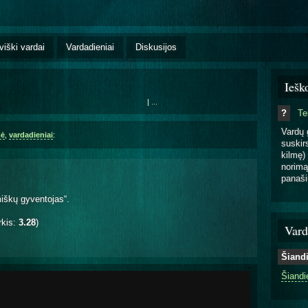
viški vardai
Vardadieniai
Diskusijos
Iešk
|
...
?
T
Vardų 
mė
,
vardadieniai
:
suskirs
kilmę) 
norimą
panaši
miškų gyventojas“.
rkis:
3.28
)
Vard
Šiand
Šiandi