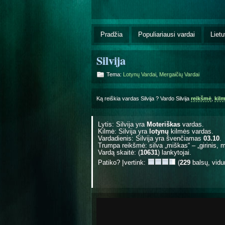
Pradžia
Populiariausi vardai
Lietu
Silvija
Tema:
Lotynų Vardai
,
Mergaičių Vardai
Ką reiškia vardas Silvija ? Vardo Silvija
reikšmė
,
kil
Lytis: Silvija yra
Moteriškas
vardas.
Kilmė: Silvija yra
lotynų
kilmės vardas.
Vardadienis: Silvija yra švenčiamas
03.10
.
Trumpa reikšmė: silva „miškas“ – „girinis, 
Vardą skaitė: (
10631
) lankytojai.
Patiko? Įvertink:
(
229
balsų, vidu