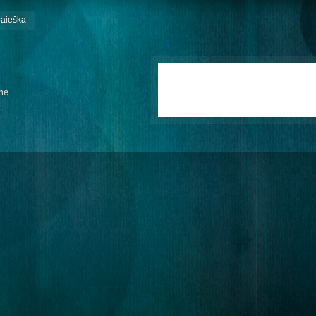
paieška
mė.