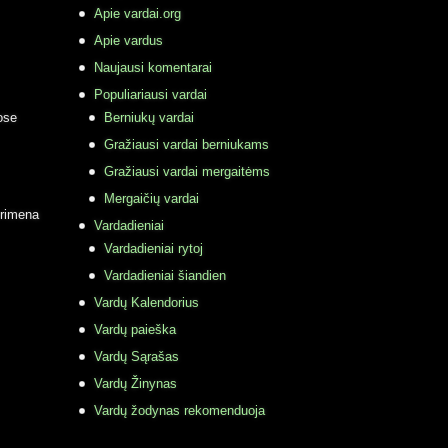
Apie vardai.org
Apie vardus
Naujausi komentarai
Populiariausi vardai
ose
Berniukų vardai
Gražiausi vardai berniukams
Gražiausi vardai mergaitėms
Mergaičių vardai
primena
Vardadieniai
Vardadieniai rytoj
Vardadieniai šiandien
Vardų Kalendorius
Vardų paieška
Vardų Sąrašas
Vardų Žinynas
Vardų žodynas rekomenduoja