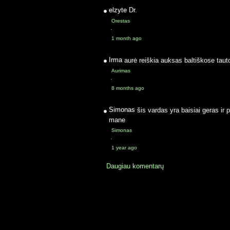
elzyte
Dr.
Orestas
·
1 month ago
Irma
aurė reiškia auksas baltiškose taut
Aurimas
·
8 months ago
Simonas
šis vardas yra baisiai geras ir 
mane
Simonas
·
1 year ago
Daugiau komentarų