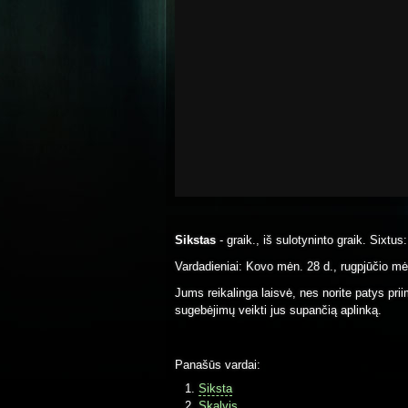
Sikstas
- graik., iš sulotyninto graik. Sixtus
Vardadieniai: Kovo mėn. 28 d., rugpjūčio mė
Jums reikalinga laisvė, nes norite patys pri
sugebėjimų veikti jus supančią aplinką.
Panašūs vardai:
Siksta
Skalvis