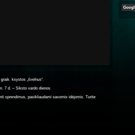
Googl
: graik. ksystos „
švelnus
“.
n. 7 d. – Siksto vardo dienos.
imti sprendimus, pasikliaudami savomis idėjomis. Turite