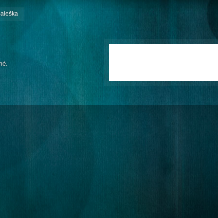
paieška
mė.