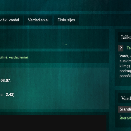
viški vardai
Vardadieniai
Diskusijos
Iešk
|
...
?
T
Vardų 
kilmė
,
vardadieniai
:
suskirs
kilmę) 
norimą
panaši
 08.07
.
kis:
2.43
)
Vard
Šiand
Šiandi