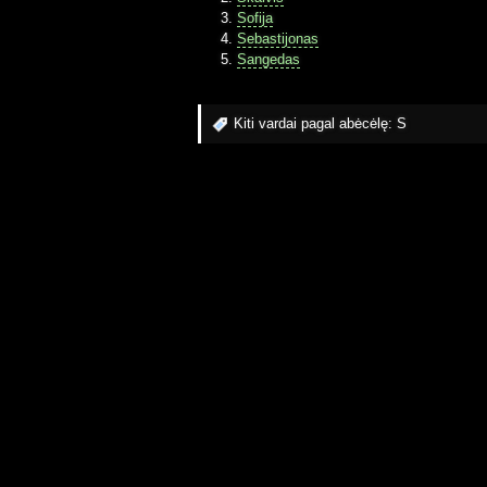
Sofija
Sebastijonas
Sangedas
Kiti vardai pagal abėcėlę:
S