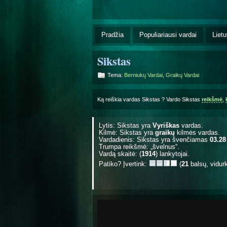
Pradžia
Populiariausi vardai
Lietu
Sikstas
Tema:
Berniukų Vardai
,
Graikų Vardai
Ką reiškia vardas Sikstas ? Vardo Sikstas
reikšmė
,
Lytis: Sikstas yra
Vyriškas
vardas.
Kilmė: Sikstas yra
graikų
kilmės vardas.
Vardadienis: Sikstas yra švenčiamas
03.28
Trumpa reikšmė: „švelnus“.
Vardą skaitė: (
1914
) lankytojai.
Patiko? Įvertink:
(
21
balsų, vidur