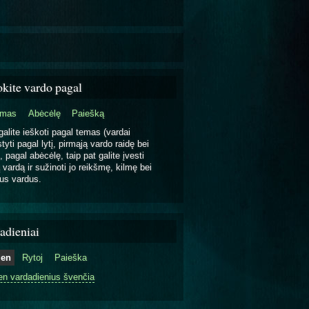
okite vardo pagal
emas
Abėcėlę
Paiešką
galite ieškoti pagal temas (vardai
tyti pagal lytį, pirmąją vardo raidę bei
, pagal abėcėlę, taip pat galite įvesti
 vardą ir sužinoti jo reikšmę, kilmę bei
us vardus.
adieniai
ien
Rytoj
Paieška
en vardadienius švenčia