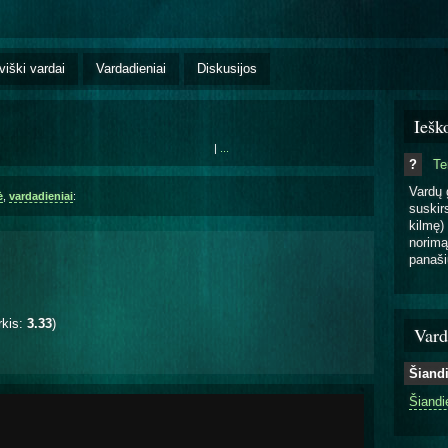
viški vardai
Vardadieniai
Diskusijos
Iešk
|
...
?
T
Vardų 
ė
,
vardadieniai
:
suskirs
kilmę) 
norimą
panaši
rkis:
3.33
)
Vard
Šiand
Šiandi