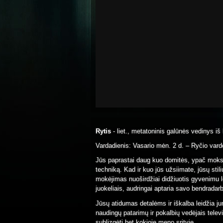
Rytis
- liet., metatoninis galūnės vedinys iš l
Vardadienis: Vasario mėn. 2 d. – Ryčio vard
Jūs paprastai daug kuo domitės, ypač mokslai
techniką. Kad ir kuo jūs užsiimate, jūsų st
mokėjimas nuoširdžiai didžiuotis gyvenimu l
juokeliais, audringai aptaria savo bendradarb
Jūsų atidumas detalėms ir iškalba leidžia jum
naudingų patarimų ir pokalbių vedėjais televi
sublizgėti bet kokioje meno srityje.