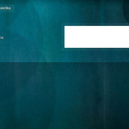
paieška
mė.