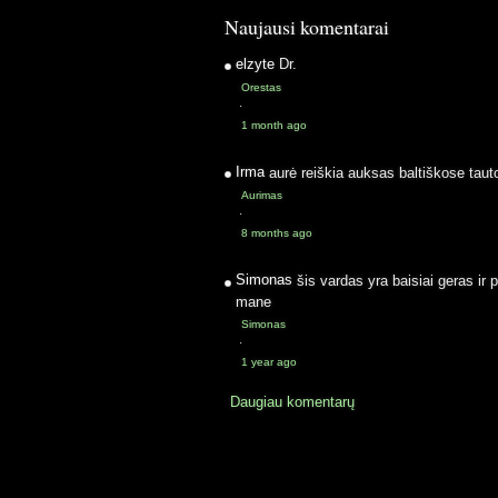
Naujausi komentarai
elzyte
Dr.
Orestas
·
1 month ago
Irma
aurė reiškia auksas baltiškose taut
Aurimas
·
8 months ago
Simonas
šis vardas yra baisiai geras ir 
mane
Simonas
·
1 year ago
Daugiau komentarų