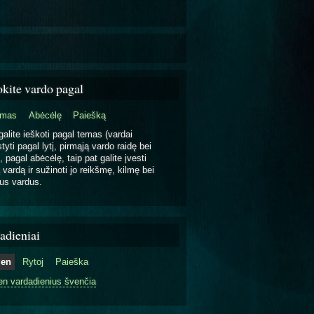
okite vardo pagal
emas
Abėcėlę
Paiešką
galite ieškoti pagal temas (vardai
tyti pagal lytį, pirmąją vardo raidę bei
, pagal abėcėlę, taip pat galite įvesti
 vardą ir sužinoti jo reikšmę, kilmę bei
us vardus.
adieniai
ien
Rytoj
Paieška
en vardadienius švenčia