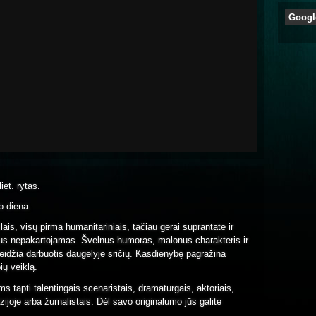
Googl
iet. rytas.
o diena.
s, visų pirma humanitariniais, tačiau gerai suprantate ir
ilius nepakartojamas. Švelnus humoras, malonus charakteris ir
eidžia darbuotis daugelyje sričių. Kasdienybę pagražina
ių veiklą.
s tapti talentingais scenaristais, dramaturgais, aktoriais,
zijoje arba žurnalistais. Dėl savo originalumo jūs galite