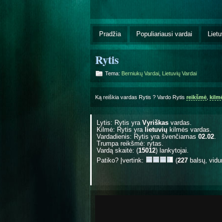
Pradžia
Populiariausi vardai
Lietu
Rytis
Tema:
Berniukų Vardai
,
Lietuvių Vardai
Ką reiškia vardas Rytis ? Vardo Rytis
reikšmė
,
kilm
Lytis: Rytis yra
Vyriškas
vardas.
Kilmė: Rytis yra
lietuvių
kilmės vardas.
Vardadienis: Rytis yra švenčiamas
02.02
.
Trumpa reikšmė: rytas.
Vardą skaitė: (
15012
) lankytojai.
Patiko? Įvertink:
(
227
balsų, vidu