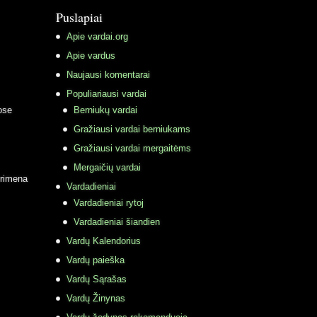
Puslapiai
Apie vardai.org
Apie vardus
Naujausi komentarai
Populiariausi vardai
ose
Berniukų vardai
Gražiausi vardai berniukams
Gražiausi vardai mergaitėms
Mergaičių vardai
primena
Vardadieniai
Vardadieniai rytoj
Vardadieniai šiandien
Vardų Kalendorius
Vardų paieška
Vardų Sąrašas
Vardų Žinynas