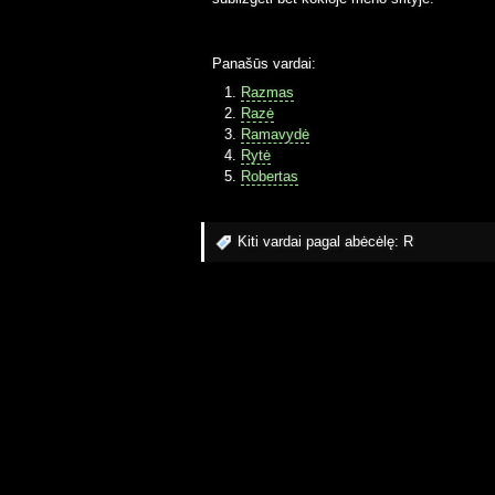
Panašūs vardai:
Razmas
Razė
Ramavydė
Rytė
Robertas
Kiti vardai pagal abėcėlę:
R