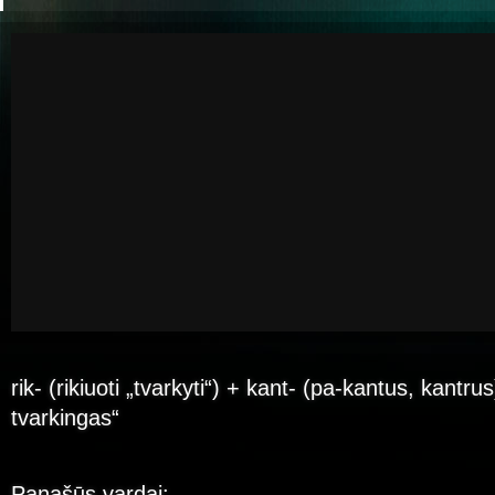
rik- (rikiuoti „tvarkyti“) + kant- (pa-kantus, kantrus
tvarkingas“
Panašūs vardai: