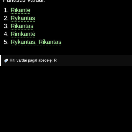
Rikantė
Rykantas
Rikantas
Rimkantė
Rykantas, Rikantas
Kiti vardai pagal abėcėlę:
R