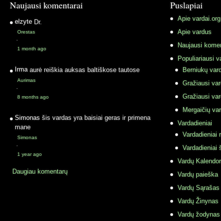
Naujausi komentarai
Puslapiai
Apie vardai.org
elzyte
Dr.
Apie vardus
Orestas
·
Naujausi komen
1 month ago
Populiariausi v
Irma
aurė reiškia auksas baltiškose tautose
Berniukų vard
Aurimas
Gražiausi va
·
Gražiausi va
8 months ago
Mergaičių var
Simonas
šis vardas yra baisiai geras ir primena
Vardadieniai
mane
Vardadieniai r
Simonas
·
Vardadieniai 
1 year ago
Vardų Kalendor
Daugiau komentarų
Vardų paieška
Vardų Sąrašas
Vardų Žinynas
Vardų žodynas