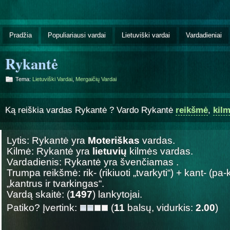
Pradžia
Populiariausi vardai
Lietuviški vardai
Vardadieniai
Rykantė
Tema:
Lietuviški Vardai
,
Mergaičių Vardai
Ką reiškia vardas Rykantė ? Vardo Rykantė
reikšmė
,
kil
Lytis: Rykantė yra
Moteriškas
vardas.
Kilmė: Rykantė yra
lietuvių
kilmės vardas.
Vardadienis: Rykantė yra švenčiamas
.
Trumpa reikšmė: rik- (rikiuoti „tvarkyti“) + kant- (pa
„kantrus ir tvarkingas“.
Vardą skaitė: (
1497
) lankytojai.
Patiko? Įvertink:
(
11
balsų, vidurkis:
2.00
)