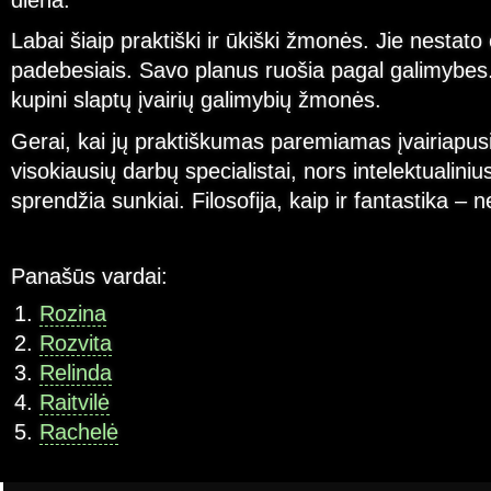
diena.
Labai šiaip praktiški ir ūkiški žmonės. Jie nestato 
padebesiais. Savo planus ruošia pagal galimybes. Jū
kupini slaptų įvairių galimybių žmonės.
Gerai, kai jų praktiškumas paremiamas įvairiapus
visokiausių darbų specialistai, nors intelektualini
sprendžia sunkiai. Filosofija, kaip ir fantastika – n
Panašūs vardai:
Rozina
Rozvita
Relinda
Raitvilė
Rachelė