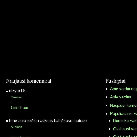
Naujausi komentarai
Puslapiai
Apie vardai.org
elzyte
Dr.
Apie vardus
Orestas
·
Naujausi komen
1 month ago
Populiariausi v
Irma
aurė reiškia auksas baltiškose tautose
Berniukų vard
Aurimas
Gražiausi va
·