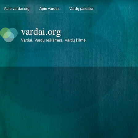
Apie vardai.org
Apie vardus
Vardų paieška
vardai.org
Vardai. Vardų reikšmės. Vardų kilmė.