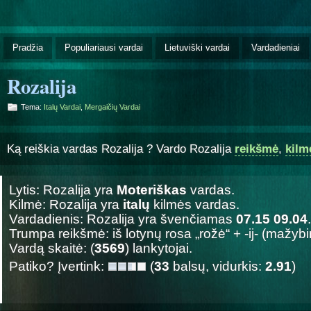
Pradžia
Populiariausi vardai
Lietuviški vardai
Vardadieniai
Rozalija
Tema:
Italų Vardai
,
Mergaičių Vardai
Ką reiškia vardas Rozalija ? Vardo Rozalija
reikšmė
,
kilm
Lytis: Rozalija yra
Moteriškas
vardas.
Kilmė: Rozalija yra
italų
kilmės vardas.
Vardadienis: Rozalija yra švenčiamas
07.15 09.04
.
Trumpa reikšmė: iš lotynų rosa „rožė“ + -ij- (mažyb
Vardą skaitė: (
3569
) lankytojai.
Patiko? Įvertink:
(
33
balsų, vidurkis:
2.91
)