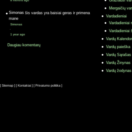
Gražiausi va
8 months ago
Mergaičių var
Simonas
šis vardas yra baisiai geras ir primena
Vardadieniai
mane
Vardadieniai r
Simonas
·
Vardadieniai 
1 year ago
Vardų Kalendor
Daugiau komentarų
Vardų paieška
Vardų Sąrašas
Vardų Žinynas
Vardų žodynas
[ Sitemap ]
[ Kontaktai ]
[ Privatumo politika ]