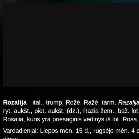
Rozalija
- ital., trump. Rožė, Ražė, tarm.
Razalij
ryt. aukšt., piet. aukšt. (dz.), Razia žem., baž. lot.
Rosalia, kuris yra priesaginis vedinys iš lot. Rosa, 
Vardadieniai: Liepos mėn. 15 d., rugsėjo mėn. 4 d