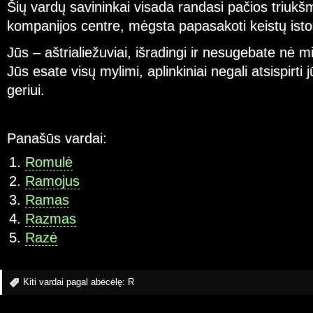
Šių vardų savininkai visada randasi pačios triukš
kompanijos centre, mėgsta papasakoti keistų istor
Jūs – aštrialiežuviai, išradingi ir nesugebate nė m
Jūs esate visų mylimi, aplinkiniai negali atsispirti
geriui.
Panašūs vardai:
Romulė
Ramojus
Ramas
Razmas
Razė
Kiti vardai pagal abėcėlę:
R