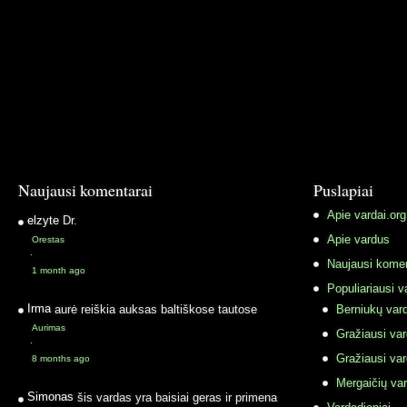
Naujausi komentarai
Puslapiai
Apie vardai.org
elzyte
Dr.
Apie vardus
Orestas
·
Naujausi komen
1 month ago
Populiariausi v
Irma
aurė reiškia auksas baltiškose tautose
Berniukų vard
Aurimas
Gražiausi va
·
Gražiausi va
8 months ago
Mergaičių var
Simonas
šis vardas yra baisiai geras ir primena