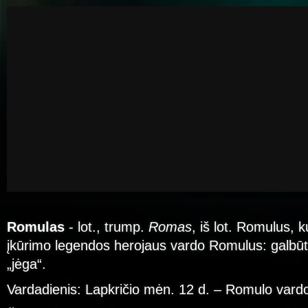
Romulas
- lot., trump.
Romas
, iš lot. Romulus, 
įkūrimo legendos herojaus vardo Romulus: galbūt
„jėga“.
Vardadienis: Lapkričio mėn. 12 d. – Romulo vard