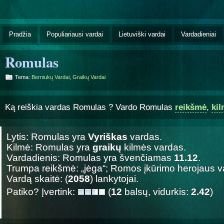
Pradžia
Populiariausi vardai
Lietuviški vardai
Vardadieniai
Romulas
Tema:
Berniukų Vardai
,
Graikų Vardai
Ką reiškia vardas Romulas ? Vardo Romulas
reikšmė
,
ki
Lytis: Romulas yra
Vyriškas
vardas.
Kilmė: Romulas yra
graikų
kilmės vardas.
Vardadienis: Romulas yra švenčiamas
11.12
.
Trumpa reikšmė: „jėga“; Romos įkūrimo herojaus v
Vardą skaitė: (
2058
) lankytojai.
Patiko? Įvertink:
(
12
balsų, vidurkis:
2.42
)