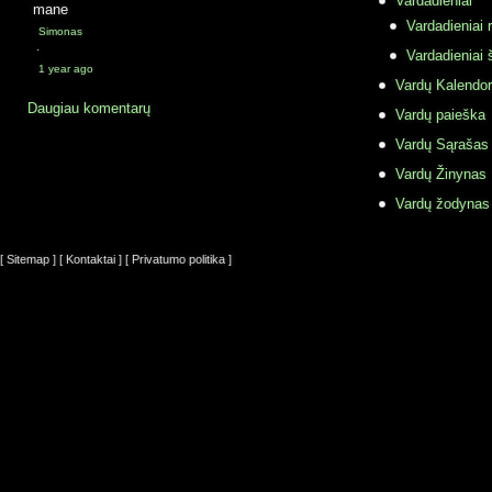
Vardadieniai
mane
Vardadieniai r
Simonas
·
Vardadieniai 
1 year ago
Vardų Kalendor
Daugiau komentarų
Vardų paieška
Vardų Sąrašas
Vardų Žinynas
Vardų žodynas
[ Sitemap ]
[ Kontaktai ]
[ Privatumo politika ]