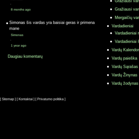
Gražiausi va
·
Gražiausi va
8 months ago
Mergaičių var
Simonas
šis vardas yra baisiai geras ir primena
Vardadieniai
mane
Vardadieniai r
Simonas
·
Vardadieniai 
1 year ago
Vardų Kalendor
Daugiau komentarų
Vardų paieška
Vardų Sąrašas
Vardų Žinynas
Vardų žodynas
[ Sitemap ]
[ Kontaktai ]
[ Privatumo politika ]