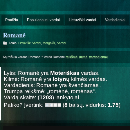
Pradžia
Populiariausi vardai
Lietuviški vardai
Vardadieniai
Romanė
Tema:
Lietuviški Vardai
,
Mergaičių Vardai
Ką reiškia vardas Romanė ? Vardo Romanė
reikšmė
,
kilmė
,
vardadieniai
:
Lytis: Romanė yra
Moteriškas
vardas.
Kilmė: Romanė yra
lotynų
kilmės vardas.
Vardadienis: Romanė yra švenčiamas
.
Trumpa reikšmė: „romėnė, romėnas“.
Vardą skaitė: (
1203
) lankytojai.
Patiko? Įvertink:
(
8
balsų, vidurkis:
1.75
)