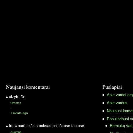
Naujausi komentarai
Puslapiai
Apie vardai.org
elzyte
Dr.
Apie vardus
Orestas
·
Naujausi komen
1 month ago
Populiariausi v
Irma
aurė reiškia auksas baltiškose tautose
Berniukų vard
Aurimas