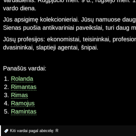
Vardadienis: Rugpjūčio mėn. 9 d., rugsėjo mėn. 
vardo diena.
Jūs apsigimę kolekcionieriai. Jūsų namuose daug
Sienas puošia antikvariniai paveikslai, turi daug 
Jūsų profesijos: ekonomistai, teisininkai, profesio
dvasininkai, slaptieji agentai, šnipai.
Panašūs vardai:
Rolanda
Rimantas
Rimas
Ramojus
Ramintas
Kiti vardai pagal abėcėlę:
R