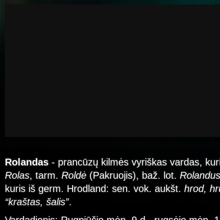
Rolandas
- prancūzų kilmės vyriškas vardas, kuri
Rolas
, tarm.
Roldė
(Pakruojis), baž. lot.
Rolandu
kuris iš germ. Hrodland: sen. vok. aukšt.
hrod, hr
“kraštas, šalis”
.