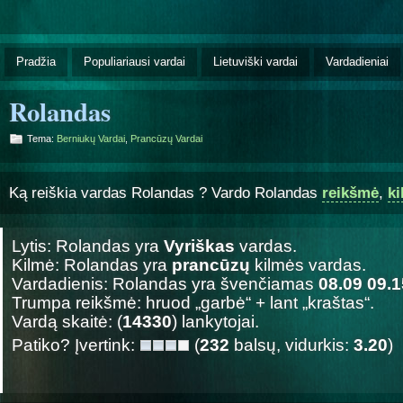
Pradžia
Populiariausi vardai
Lietuviški vardai
Vardadieniai
Rolandas
Tema:
Berniukų Vardai
,
Prancūzų Vardai
Ką reiškia vardas Rolandas ? Vardo Rolandas
reikšmė
,
k
Lytis: Rolandas yra
Vyriškas
vardas.
Kilmė: Rolandas yra
prancūzų
kilmės vardas.
Vardadienis: Rolandas yra švenčiamas
08.09 09.1
Trumpa reikšmė: hruod „garbė“ + lant „kraštas“.
Vardą skaitė: (
14330
) lankytojai.
Patiko? Įvertink:
(
232
balsų, vidurkis:
3.20
)