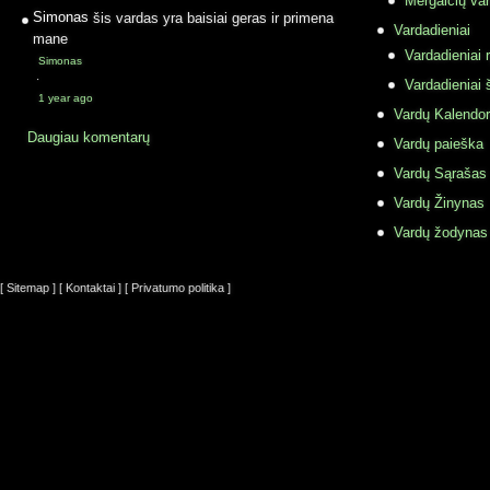
Mergaičių var
Simonas
šis vardas yra baisiai geras ir primena
Vardadieniai
mane
Vardadieniai r
Simonas
·
Vardadieniai 
1 year ago
Vardų Kalendor
Daugiau komentarų
Vardų paieška
Vardų Sąrašas
Vardų Žinynas
Vardų žodynas
[ Sitemap ]
[ Kontaktai ]
[ Privatumo politika ]