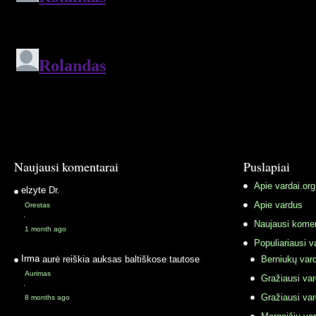
Naujausi komentarai
Puslapiai
Apie vardai.org
elzyte
Dr.
Apie vardus
Orestas
·
Naujausi komen
1 month ago
Populiariausi v
Irma
aurė reiškia auksas baltiškose tautose
Berniukų vard
Aurimas
Gražiausi va
·
Gražiausi va
8 months ago