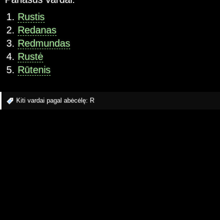
Rustis
Redanas
Redmundas
Rustė
Rūtenis
Kiti vardai pagal abėcėlę:
R