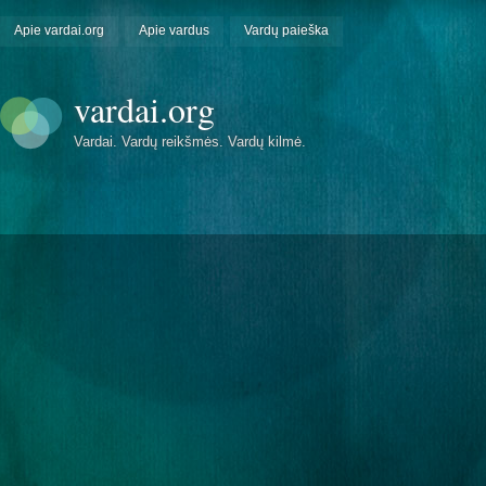
Apie vardai.org
Apie vardus
Vardų paieška
vardai.org
Vardai. Vardų reikšmės. Vardų kilmė.