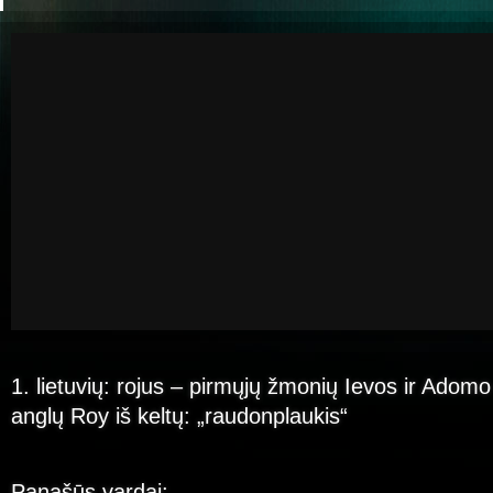
1. lietuvių: rojus – pirmųjų žmonių Ievos ir Adom
anglų Roy iš keltų: „raudonplaukis“
Panašūs vardai: