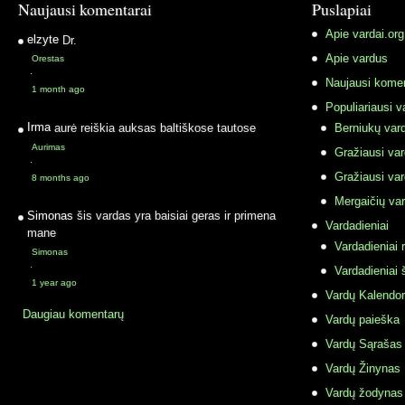
Naujausi komentarai
Puslapiai
Apie vardai.org
elzyte
Dr.
Apie vardus
Orestas
·
Naujausi komen
1 month ago
Populiariausi v
Irma
aurė reiškia auksas baltiškose tautose
Berniukų vard
Aurimas
Gražiausi va
·
Gražiausi va
8 months ago
Mergaičių var
Simonas
šis vardas yra baisiai geras ir primena
Vardadieniai
mane
Vardadieniai r
Simonas
·
Vardadieniai 
1 year ago
Vardų Kalendor
Daugiau komentarų
Vardų paieška
Vardų Sąrašas
Vardų Žinynas
Vardų žodynas