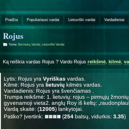
Pradžia
Populiariausi vardai
Lietuviški vardai
Vardadieniai
Rojus
Tema:
Berniukų Vardai
,
Lietuviški Vardai
Ką reiškia vardas Rojus ? Vardo Rojus
reikšmė
,
kilmė
,
va
Lytis: Rojus yra
Vyriškas
vardas.
Kilmė: Rojus yra
lietuvių
kilmės vardas.
Vardadienis: Rojus yra švenčiamas
.
Trumpa reikšmė: 1. lietuvių: rojus – pirmųjų žmoni
gyvenamoji vieta2. anglų Roy iš keltų: „raudonplauk
Vardą skaitė: (
12005
) lankytojai.
Patiko? Įvertink:
(
254
balsų, vidurkis:
3.35
)