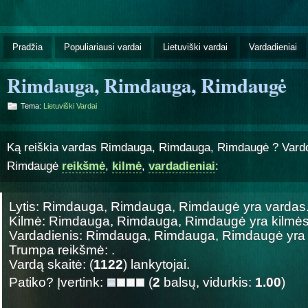
Pradžia
Populiariausi vardai
Lietuviški vardai
Vardadieniai
Rimdauga, Rimdauga, Rimdaugė
Tema:
Lietuviški Vardai
Ką reiškia vardas Rimdauga, Rimdauga, Rimdaugė ? Var
Rimdaugė
reikšmė
,
kilmė
,
vardadieniai
:
Lytis: Rimdauga, Rimdauga, Rimdaugė yra
vardas
Kilmė: Rimdauga, Rimdauga, Rimdaugė yra
kilmė
Vardadienis: Rimdauga, Rimdauga, Rimdaugė yr
Trumpa reikšmė: .
Vardą skaitė: (
1122
) lankytojai.
Patiko? Įvertink:
(
2
balsų, vidurkis:
1.00
)