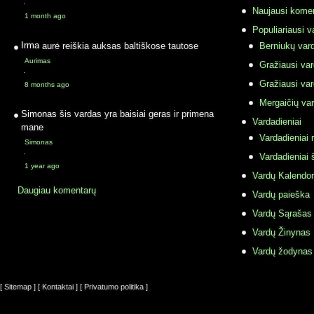
·
Naujausi komen
1 month ago
Populiariausi v
Irma
aurė reiškia auksas baltiškose tautose
Berniukų vard
Aurimas
Gražiausi va
·
Gražiausi va
8 months ago
Mergaičių var
Simonas
šis vardas yra baisiai geras ir primena
Vardadieniai
mane
Vardadieniai r
Simonas
·
Vardadieniai 
1 year ago
Vardų Kalendor
Daugiau komentarų
Vardų paieška
Vardų Sąrašas
Vardų Žinynas
Vardų žodynas
[ Sitemap ]
[ Kontaktai ]
[ Privatumo politika ]