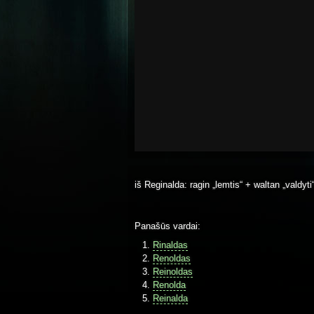
iš Reginalda: ragin „lemtis“ + waltan „valdyti
Panašūs vardai:
Rinaldas
Renoldas
Reinoldas
Renolda
Reinalda