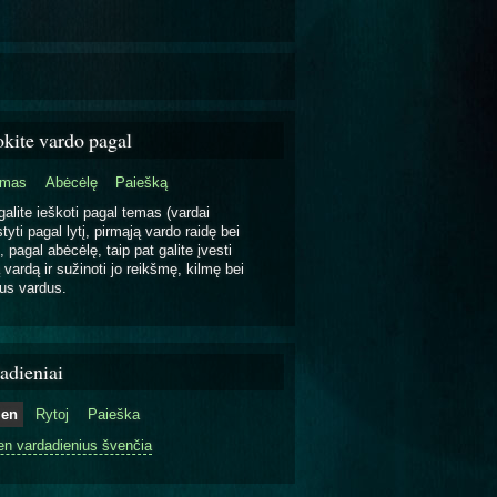
okite vardo pagal
emas
Abėcėlę
Paiešką
galite ieškoti pagal temas (vardai
tyti pagal lytį, pirmąją vardo raidę bei
, pagal abėcėlę, taip pat galite įvesti
 vardą ir sužinoti jo reikšmę, kilmę bei
us vardus.
adieniai
ien
Rytoj
Paieška
en vardadienius švenčia