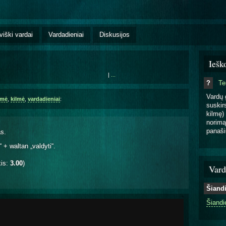
viški vardai
Vardadieniai
Diskusijos
Iešk
|
...
?
T
Vardų 
šmė
,
kilmė
,
vardadieniai
:
suskirs
kilmę) 
norimą
panaši
s.
 + waltan „valdyti“.
kis:
3.00
)
Vard
Šiand
Šiandi