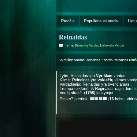
Pradžia
Populiariausi vardai
Lietu
Reinaldas
Tema:
Berniukų Vardai
,
Lietuviški Vardai
Ką reiškia vardas Reinaldas ? Vardo Reinaldas
reik
Lytis: Reinaldas yra
Vyriškas
vardas.
Kilmė: Reinaldas yra
vokiečių
kilmės varda
Vardadienis: Reinaldas yra švenčiamas
.
Trumpa reikšmė: iš Reginalda: ragin „lemtis“
Vardą skaitė: (
1758
) lankytojai.
Patiko? Įvertink:
(
16
balsų, vidur