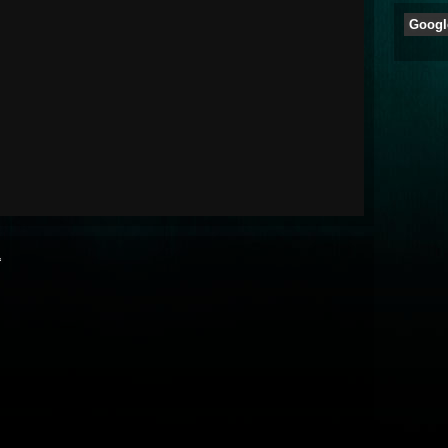
Googl
“