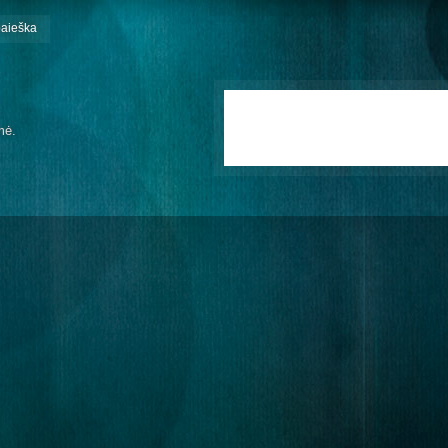
paieška
mė.