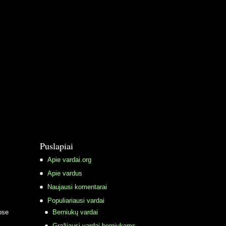
Puslapiai
Apie vardai.org
Apie vardus
Naujausi komentarai
Populiariausi vardai
ose
Berniukų vardai
Gražiausi vardai berniukams