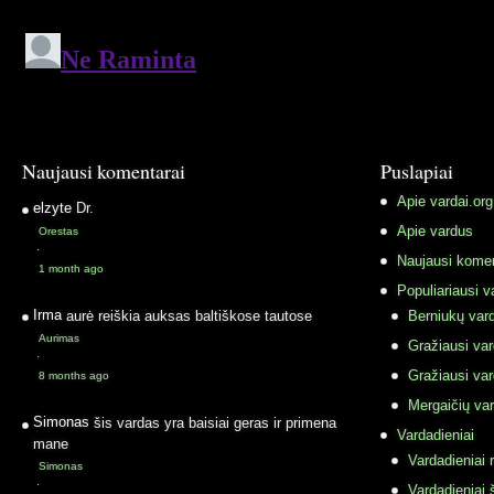
Naujausi komentarai
Puslapiai
Apie vardai.org
elzyte
Dr.
Apie vardus
Orestas
·
Naujausi komen
1 month ago
Populiariausi v
Irma
aurė reiškia auksas baltiškose tautose
Berniukų vard
Aurimas
Gražiausi va
·
Gražiausi va
8 months ago
Mergaičių var
Simonas
šis vardas yra baisiai geras ir primena
Vardadieniai
mane
Vardadieniai r
Simonas
·
Vardadieniai 