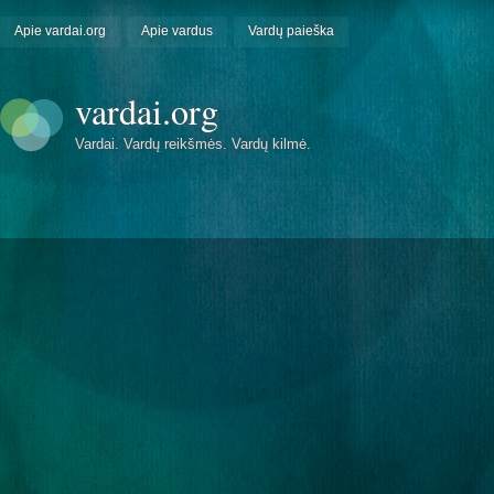
Apie vardai.org
Apie vardus
Vardų paieška
vardai.org
Vardai. Vardų reikšmės. Vardų kilmė.