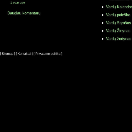
1 year ago
Vardų Kalendor
Daugiau komentarų
Vardų paieška
Vardų Sąrašas
Vardų Žinynas
Vardų žodynas
[ Sitemap ]
[ Kontaktai ]
[ Privatumo politika ]