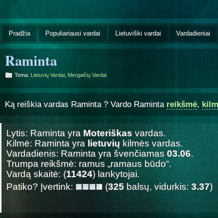
Pradžia
Populiariausi vardai
Lietuviški vardai
Vardadieniai
Raminta
Tema:
Lietuvių Vardai
,
Mergaičių Vardai
Ką reiškia vardas Raminta ? Vardo Raminta
reikšmė
,
kil
Lytis: Raminta yra
Moteriškas
vardas.
Kilmė: Raminta yra
lietuvių
kilmės vardas.
Vardadienis: Raminta yra švenčiamas
03.06
.
Trumpa reikšmė: ramus „ramaus būdo“.
Vardą skaitė: (
11424
) lankytojai.
Patiko? Įvertink:
(
325
balsų, vidurkis:
3.37
)