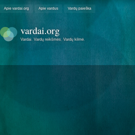
Apie vardai.org
Apie vardus
Vardų paieška
vardai.org
Vardai. Vardų reikšmės. Vardų kilmė.