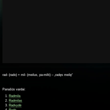
rad- (rado) + mil- (meilus, pa-milti) – „radęs meilę“
Panašūs vardai:
Radmila
Radmilas
Radvydė
Radė