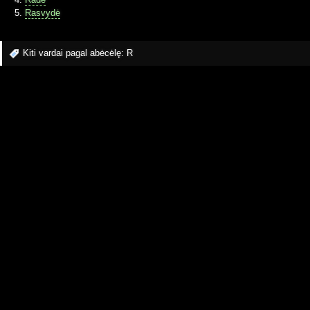
Rasvydė
Kiti vardai pagal abėcėlę:
R