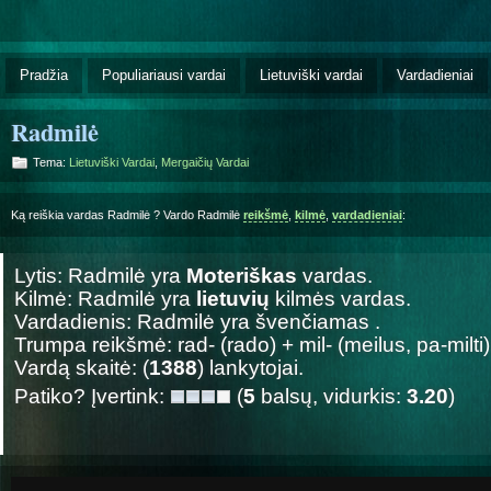
Pradžia
Populiariausi vardai
Lietuviški vardai
Vardadieniai
Radmilė
Tema:
Lietuviški Vardai
,
Mergaičių Vardai
Ką reiškia vardas Radmilė ? Vardo Radmilė
reikšmė
,
kilmė
,
vardadieniai
:
Lytis: Radmilė yra
Moteriškas
vardas.
Kilmė: Radmilė yra
lietuvių
kilmės vardas.
Vardadienis: Radmilė yra švenčiamas
.
Trumpa reikšmė: rad- (rado) + mil- (meilus, pa-milti)
Vardą skaitė: (
1388
) lankytojai.
Patiko? Įvertink:
(
5
balsų, vidurkis:
3.20
)