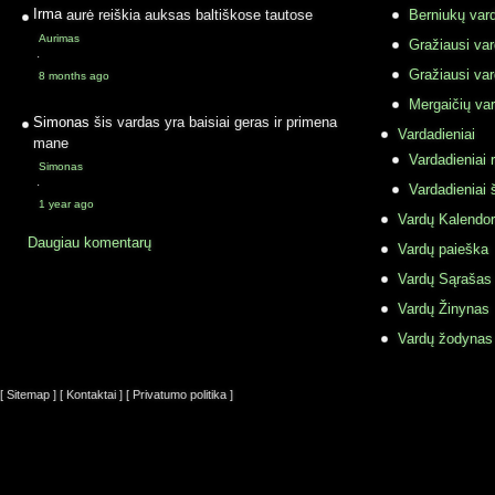
Irma
aurė reiškia auksas baltiškose tautose
Berniukų vard
Aurimas
Gražiausi va
·
Gražiausi va
8 months ago
Mergaičių var
Simonas
šis vardas yra baisiai geras ir primena
Vardadieniai
mane
Vardadieniai r
Simonas
·
Vardadieniai 
1 year ago
Vardų Kalendor
Daugiau komentarų
Vardų paieška
Vardų Sąrašas
Vardų Žinynas
Vardų žodynas
[ Sitemap ]
[ Kontaktai ]
[ Privatumo politika ]