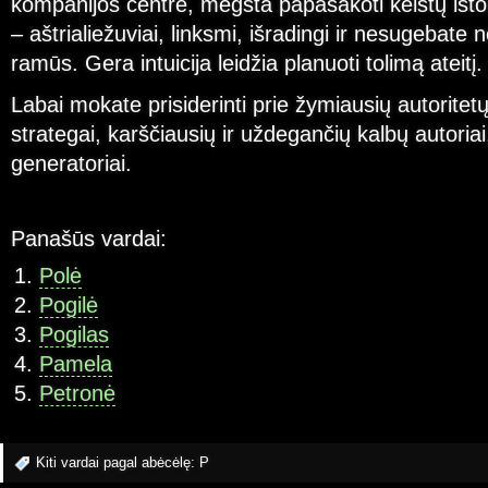
kompanijos centre, mėgsta papasakoti keistų isto
– aštrialiežuviai, linksmi, išradingi ir nesugebate 
ramūs. Gera intuicija leidžia planuoti tolimą ateitį.
Labai mokate prisiderinti prie žymiausių autoritetų.
strategai, karščiausių ir uždegančių kalbų autoriai
generatoriai.
Panašūs vardai:
Polė
Pogilė
Pogilas
Pamela
Petronė
Kiti vardai pagal abėcėlę:
P