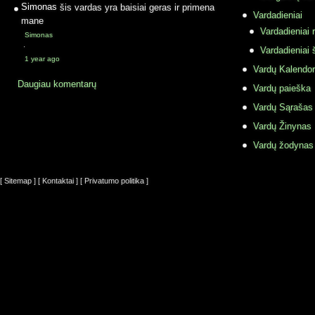
Simonas
šis vardas yra baisiai geras ir primena
Vardadieniai
mane
Vardadieniai r
Simonas
·
Vardadieniai 
1 year ago
Vardų Kalendor
Daugiau komentarų
Vardų paieška
Vardų Sąrašas
Vardų Žinynas
Vardų žodynas
[ Sitemap ]
[ Kontaktai ]
[ Privatumo politika ]