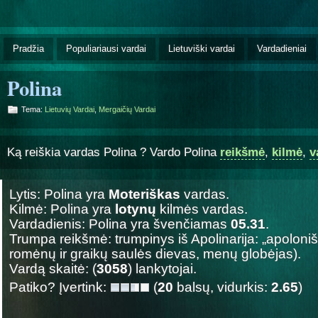
Pradžia
Populiariausi vardai
Lietuviški vardai
Vardadieniai
Polina
Tema:
Lietuvių Vardai
,
Mergaičių Vardai
Ką reiškia vardas Polina ? Vardo Polina
reikšmė
,
kilmė
,
v
Lytis: Polina yra
Moteriškas
vardas.
Kilmė: Polina yra
lotynų
kilmės vardas.
Vardadienis: Polina yra švenčiamas
05.31
.
Trumpa reikšmė: trumpinys iš Apolinarija: „apoloni
romėnų ir graikų saulės dievas, menų globėjas).
Vardą skaitė: (
3058
) lankytojai.
Patiko? Įvertink:
(
20
balsų, vidurkis:
2.65
)