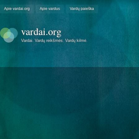
Apie vardai.org
Apie vardus
Vardų paieška
vardai.org
Vardai. Vardų reikšmės. Vardų kilmė.