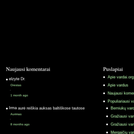
Naujausi komentarai
Puslapiai
Apie vardai.org
elzyte
Dr.
Apie vardus
Orestas
·
Naujausi komen
1 month ago
Populiariausi v
Irma
aurė reiškia auksas baltiškose tautose
Berniukų vard
Aurimas
Gražiausi va
·
Gražiausi va
8 months ago
Mergaičių var