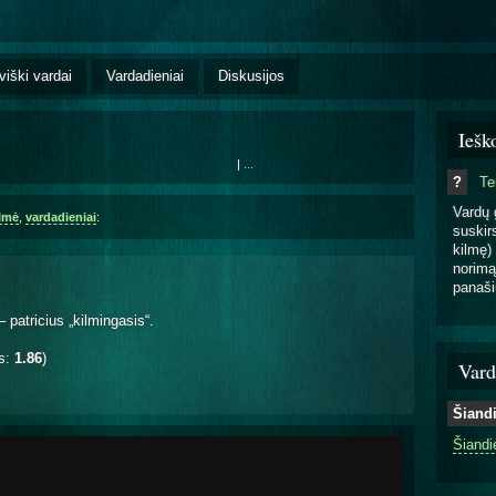
viški vardai
Vardadieniai
Diskusijos
Iešk
|
...
?
T
Vardų 
ilmė
,
vardadieniai
:
suskirs
kilmę) 
norimą
panaši
patricius „kilmingasis“.
is:
1.86
)
Vard
Šiand
Šiandi