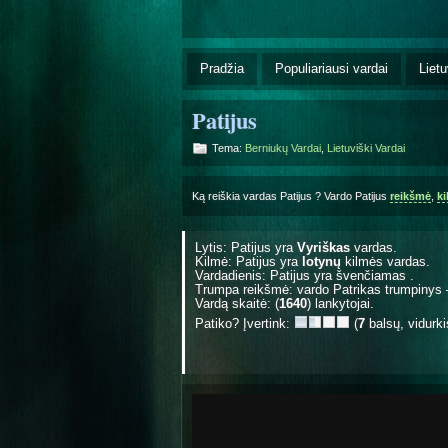
Pradžia
Populiariausi vardai
Lietu
Patijus
Tema:
Berniukų Vardai
,
Lietuviški Vardai
Ką reiškia vardas Patijus ? Vardo Patijus
reikšmė
,
k
Lytis: Patijus yra
Vyriškas
vardas.
Kilmė: Patijus yra
lotynų
kilmės vardas.
Vardadienis: Patijus yra švenčiamas
.
Trumpa reikšmė: vardo Patrikas trumpinys – 
Vardą skaitė: (
1640
) lankytojai.
Patiko? Įvertink:
(
7
balsų, vidurk