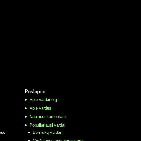
Puslapiai
Apie vardai.org
Apie vardus
Naujausi komentarai
Populiariausi vardai
ose
Berniukų vardai
Gražiausi vardai berniukams