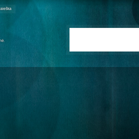
paieška
mė.