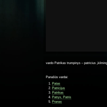
vardo Patrikas trumpinys – patricius „kilmin
Panašūs vardai:
Patas
Patricijus
Patrikas
Patrys, Patris
Pranas