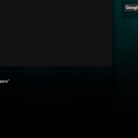
Googl
gasis“