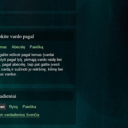
okite vardo pagal
emas
Abėcėlę
Paiešką
galite ieškoti pagal temas (vardai
tyti pagal lytį, pirmąją vardo raidę bei
, pagal abėcėlę, taip pat galite įvesti
 vardą ir sužinoti jo reikšmę, kilmę bei
us vardus.
adieniai
ien
Rytoj
Paieška
en vardadienius švenčia