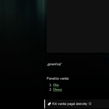
„ginančioji“
Panašūs vardai:
Olia
Olesis
Kiti vardai pagal abėcėlę:
O