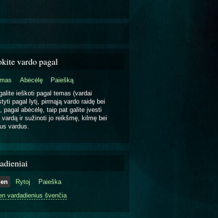
okite vardo pagal
emas
Abėcėlę
Paiešką
galite ieškoti pagal temas (vardai
tyti pagal lytį, pirmąją vardo raidę bei
, pagal abėcėlę, taip pat galite įvesti
 vardą ir sužinoti jo reikšmę, kilmę bei
us vardus.
adieniai
ien
Rytoj
Paieška
en vardadienius švenčia