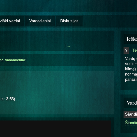
viški vardai
Vardadieniai
Diskusijos
Iešk
|
...
?
T
Vardų 
mė
,
vardadieniai
:
suskirs
kilmę) 
norimą
panaši
kis:
2.53
)
Vard
Šiand
Šiandi