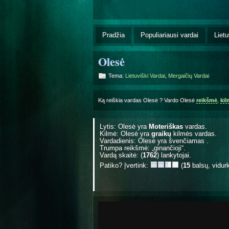
Pradžia
Populiariausi vardai
Lietu
Olesė
Tema:
Lietuviški Vardai
,
Mergaičių Vardai
Ką reiškia vardas Olesė ? Vardo Olesė
reikšmė
,
kil
Lytis: Olesė yra
Moteriškas
vardas.
Kilmė: Olesė yra
graikų
kilmės vardas.
Vardadienis: Olesė yra švenčiamas
.
Trumpa reikšmė: „ginančioji“.
Vardą skaitė: (
1762
) lankytojai.
Patiko? Įvertink:
(
15
balsų, vidur