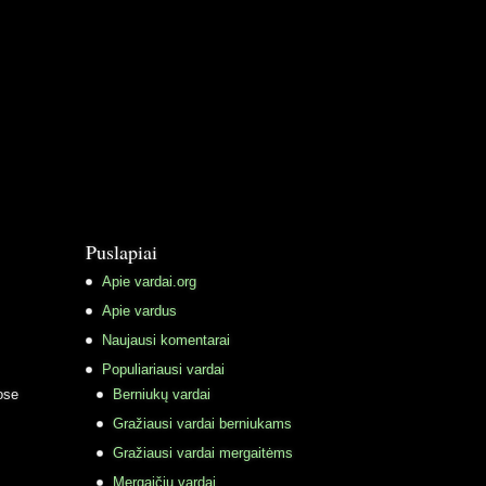
Puslapiai
Apie vardai.org
Apie vardus
Naujausi komentarai
Populiariausi vardai
ose
Berniukų vardai
Gražiausi vardai berniukams
Gražiausi vardai mergaitėms
Mergaičių vardai