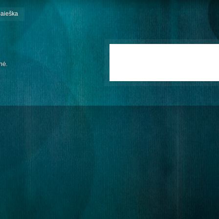
paieška
mė.