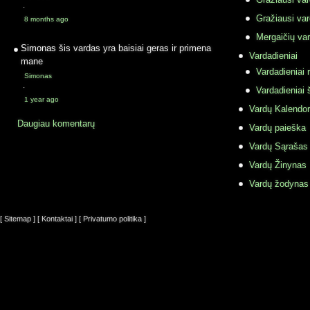
·
Gražiausi va
8 months ago
Mergaičių var
Simonas
šis vardas yra baisiai geras ir primena
Vardadieniai
mane
Vardadieniai r
Simonas
·
Vardadieniai 
1 year ago
Vardų Kalendor
Daugiau komentarų
Vardų paieška
Vardų Sąrašas
Vardų Žinynas
Vardų žodynas
[ Sitemap ]
[ Kontaktai ]
[ Privatumo politika ]