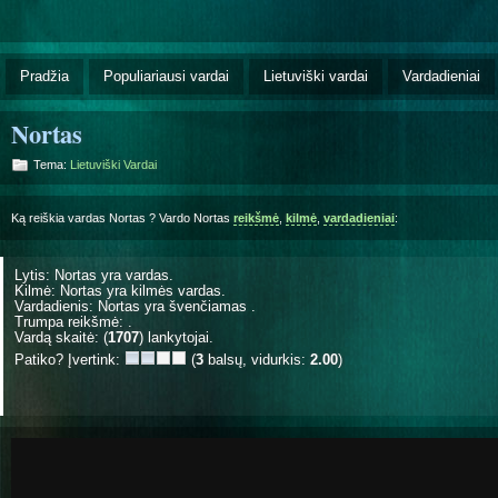
Pradžia
Populiariausi vardai
Lietuviški vardai
Vardadieniai
Nortas
Tema:
Lietuviški Vardai
Ką reiškia vardas Nortas ? Vardo Nortas
reikšmė
,
kilmė
,
vardadieniai
:
Lytis: Nortas yra
vardas.
Kilmė: Nortas yra
kilmės vardas.
Vardadienis: Nortas yra švenčiamas
.
Trumpa reikšmė: .
Vardą skaitė: (
1707
) lankytojai.
Patiko? Įvertink:
(
3
balsų, vidurkis:
2.00
)