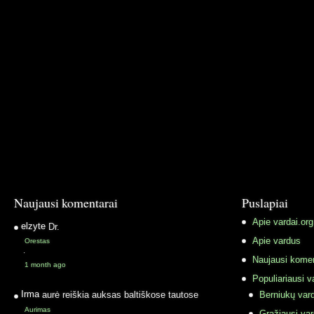
Naujausi komentarai
Puslapiai
Apie vardai.org
elzyte
Dr.
Apie vardus
Orestas
·
Naujausi komen
1 month ago
Populiariausi v
Irma
aurė reiškia auksas baltiškose tautose
Berniukų vard
Aurimas
Gražiausi va