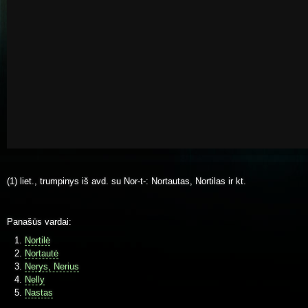
(1) liet., trumpinys iš avd. su Nor-t-: Nortautas, Nortilas ir kt.
Panašūs vardai:
Nortilė
Nortautė
Nerys, Nerius
Nelly
Nastas