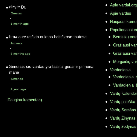
Apie vardai.org
elzyte
Dr.
Apie vardus
Orestas
·
Naujausi komen
1 month ago
Populiariausi v
Irma
aurė reiškia auksas baltiškose tautose
Berniukų vard
Aurimas
Gražiausi va
·
Gražiausi va
8 months ago
Mergaičių var
Simonas
šis vardas yra baisiai geras ir primena
Vardadieniai
mane
Vardadieniai r
Simonas
·
Vardadieniai 
1 year ago
Vardų Kalendor
Daugiau komentarų
Vardų paieška
Vardų Sąrašas
Vardų Žinynas
Vardų žodynas