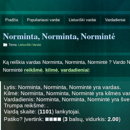
Pradžia
Populiariausi vardai
Lietuviški vardai
Vardadieniai
Norminta, Norminta, Normintė
Tema:
Lietuviški Vardai
Ką reiškia vardas Norminta, Norminta, Normintė ? Vardo N
Normintė
reikšmė
,
kilmė
,
vardadieniai
:
Lytis: Norminta, Norminta, Normintė yra
vardas.
Kilmė: Norminta, Norminta, Normintė yra
kilmės va
Vardadienis: Norminta, Norminta, Normintė yra š
Trumpa reikšmė: .
Vardą skaitė: (
1101
) lankytojai.
Patiko? Įvertink:
(
3
balsų, vidurkis:
2.00
)