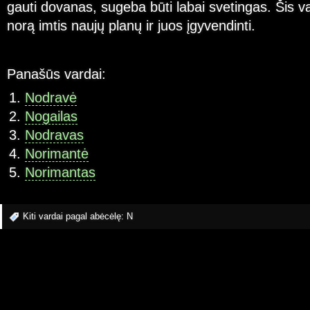
gauti dovanas, sugeba būti labai svetingas. Šis v
norą imtis naujų planų ir juos įgyvendinti.
Panašūs vardai:
Nodravė
Nogailas
Nodravas
Norimantė
Norimantas
Kiti vardai pagal abėcėlę:
N