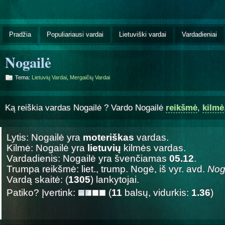
Pradžia
Populiariausi vardai
Lietuviški vardai
Vardadieniai
Nogailė
Tema:
Lietuvių Vardai
,
Mergaičių Vardai
Ką reiškia vardas Nogailė ? Vardo Nogailė
reikšmė
,
kilmė
Lytis: Nogailė yra
moteriškas
vardas.
Kilmė: Nogailė yra
lietuvių
kilmės vardas.
Vardadienis: Nogailė yra švenčiamas
05.12
.
Trumpa reikšmė: liet., trump. Nogė, iš vyr. avd.
Nog
Vardą skaitė: (
1305
) lankytojai.
Patiko? Įvertink:
(
11
balsų, vidurkis:
1.36
)