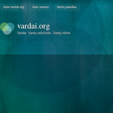
Apie vardai.org
Apie vardus
Vardų paieška
vardai.org
Vardai. Vardų reikšmės. Vardų kilmė.