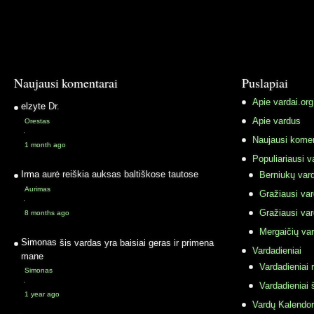
Naujausi komentarai
Puslapiai
Apie vardai.org
elzyte
Dr.
Apie vardus
Orestas
·
Naujausi komen
1 month ago
Populiariausi v
Irma
aurė reiškia auksas baltiškose tautose
Berniukų vard
Aurimas
Gražiausi va
·
Gražiausi va
8 months ago
Mergaičių var
Simonas
šis vardas yra baisiai geras ir primena
Vardadieniai
mane
Vardadieniai r
Simonas
·
Vardadieniai 
1 year ago
Vardų Kalendor