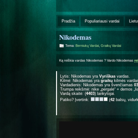
Pradžia
Populiariausi vardai
Lietu
Nikodemas
Tema:
Berniukų Vardai
,
Graikų Vardai
Ką reiškia vardas Nikodemas ? Vardo Nikodemas
re
Lytis: Nikodemas yra
Vyriškas
vardas.
Kilmė: Nikodemas yra
graikų
kilmės varda
Vardadienis: Nikodemas yra švenčiamas
03
Trumpa reikšmė: nike „pergalė“ + demos „liau
Vardą skaitė: (
4403
) lankytojai.
Patiko? Įvertink:
(
42
balsų, vidur