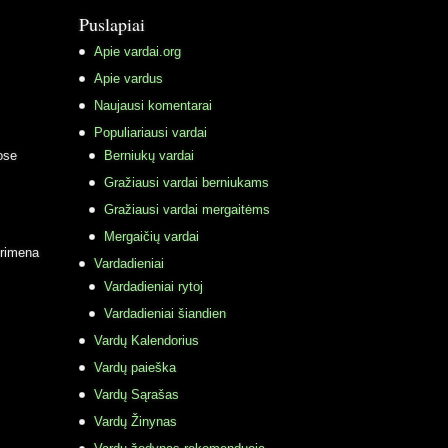
Puslapiai
Apie vardai.org
Apie vardus
Naujausi komentarai
Populiariausi vardai
ose
Berniukų vardai
Gražiausi vardai berniukams
Gražiausi vardai mergaitėms
Mergaičių vardai
primena
Vardadieniai
Vardadieniai rytoj
Vardadieniai šiandien
Vardų Kalendorius
Vardų paieška
Vardų Sąrašas
Vardų Žinynas