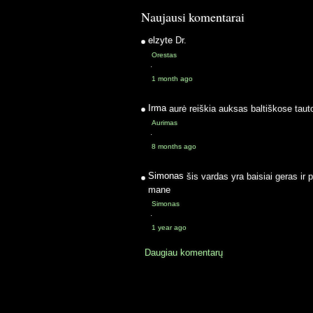
Naujausi komentarai
elzyte
Dr.
Orestas
·
1 month ago
Irma
aurė reiškia auksas baltiškose taut
Aurimas
·
8 months ago
Simonas
šis vardas yra baisiai geras ir 
mane
Simonas
·
1 year ago
Daugiau komentarų