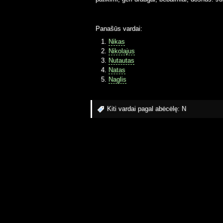
Panašūs vardai:
Nikas
Nikolajus
Nutautas
Natas
Naglis
Kiti vardai pagal abėcėlę:
N