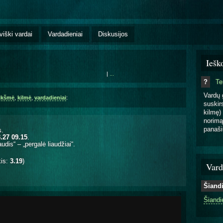
viški vardai
Vardadieniai
Diskusijos
Iešk
|
...
?
T
Vardų 
ikšmė
,
kilmė
,
vardadieniai
:
suskirs
kilmę) 
norimą
panaši
s.
.27 09.15
.
dis“ – „pergalė liaudžiai“.
kis:
3.19
)
Vard
Šiand
Šiandi