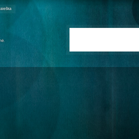
paieška
mė.