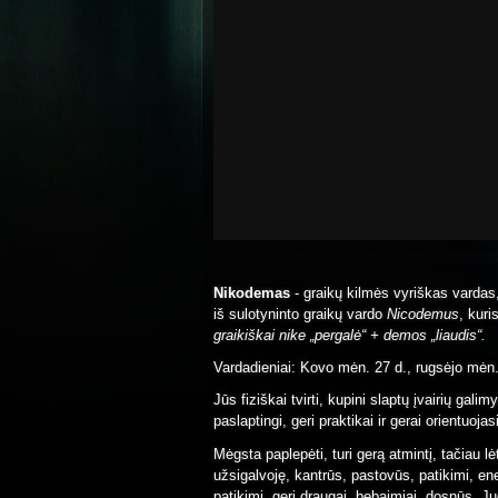
Nikodemas
- graikų kilmės vyriškas vardas
iš sulotyninto graikų vardo
Nicodemus
, kuri
graikiškai nike „pergalė“ + demos „liaudis“.
Vardadieniai: Kovo mėn. 27 d., rugsėjo mėn
Jūs fiziškai tvirti, kupini slaptų įvairių ga
paslaptingi, geri praktikai ir gerai orientuoja
Mėgsta paplepėti, turi gerą atmintį, tačiau lė
užsigalvoję, kantrūs, pastovūs, patikimi, en
patikimi, geri draugai, bebaimiai, dosnūs. 