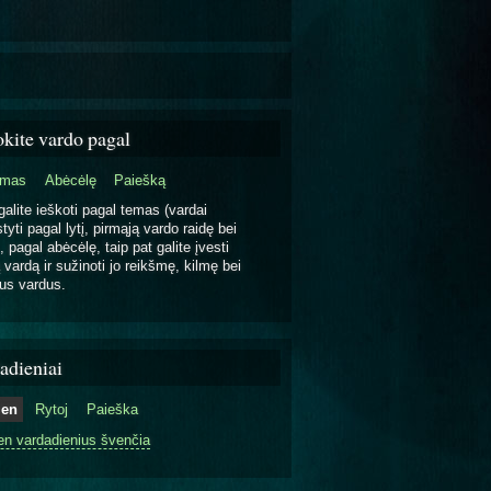
okite vardo pagal
emas
Abėcėlę
Paiešką
galite ieškoti pagal temas (vardai
tyti pagal lytį, pirmąją vardo raidę bei
, pagal abėcėlę, taip pat galite įvesti
 vardą ir sužinoti jo reikšmę, kilmę bei
us vardus.
adieniai
ien
Rytoj
Paieška
en vardadienius švenčia