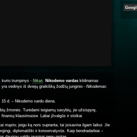
Googl
, kurio trumpinys -
Nikas
.
Nikodemo vardas
kildinamas
s yra vedinys iš dviejų graikiškų žodžių junginio -
Nikodemas:
. 15 d. – Nikodemo vardo diena.
limybių žmonės. Turėdami teigiamų savybių, jie užsispyrę,
si finansų klausimuose. Labai įžvalgūs ir stoikai.
tai mąsto; jeigu ką nors supranta, tai įsisavina ilgam laikui. Jie
ergingi, diplomatiški ir konservatyvūs. Kaip bendradarbiai –
Juos daugiau valdo jausmai negu protas.