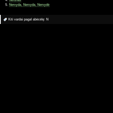
Nervyda, Nervyda, Nervydė
Kiti vardai pagal abėcėlę:
N