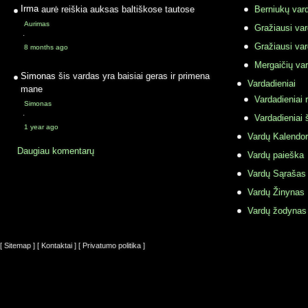
Irma
aurė reiškia auksas baltiškose tautose
Berniukų vard
Aurimas
Gražiausi va
·
Gražiausi va
8 months ago
Mergaičių var
Simonas
šis vardas yra baisiai geras ir primena
Vardadieniai
mane
Vardadieniai r
Simonas
·
Vardadieniai 
1 year ago
Vardų Kalendor
Daugiau komentarų
Vardų paieška
Vardų Sąrašas
Vardų Žinynas
Vardų žodynas
[ Sitemap ]
[ Kontaktai ]
[ Privatumo politika ]