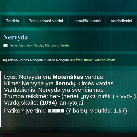
Pradžia
Populiariausi vardai
Lietuviški vardai
Vardadieniai
Nervyda
Tema:
Lietuviški Vardai
,
Mergaičių Vardai
Ką reiškia vardas Nervyda ? Vardo Nervyda
reikšmė
,
kilmė
,
vardadieniai
:
Lytis: Nervyda yra
Moteriškas
vardas.
Kilmė: Nervyda yra
lietuvių
kilmės vardas.
Vardadienis: Nervyda yra švenčiamas
.
Trumpa reikšmė: ner- (nertėti „pykti, niršti“) + vyd- (
Vardą skaitė: (
1094
) lankytojai.
Patiko? Įvertink:
(
7
balsų, vidurkis:
1.57
)