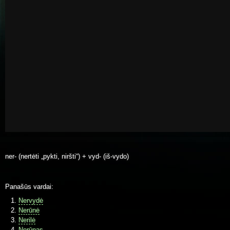
ner- (nertėti „pykti, niršti“) + vyd- (iš-vydo)
Panašūs vardai:
Nervydė
Nerūnė
Nerilė
Nerūnas