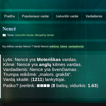
Pradžia
Populiariausi vardai
Lietuviški vardai
Vardadieniai
Nencė
Tema:
Lietuviški Vardai
,
Mergaičių Vardai
Ką reiškia vardas Nencė ? Vardo Nencė
reikšmė
,
kilmė
,
vardadieniai
:
Lytis: Nencė yra
Moteriškas
vardas.
Kilmė: Nencė yra
anglų
kilmės vardas.
Vardadienis: Nencė yra švenčiamas
.
Trumpa reikšmė: „maloni, grakšti“.
Vardą skaitė: (
1211
) lankytojai.
Patiko? Įvertink:
(
8
balsų, vidurkis:
1.63
)