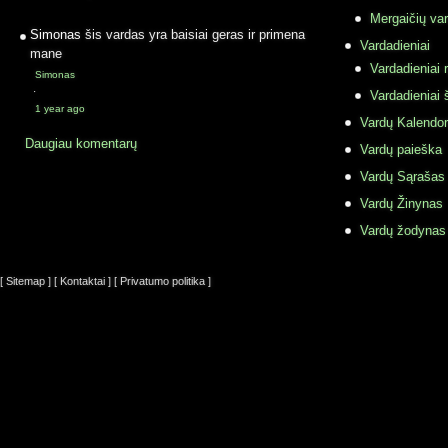
Mergaičių var
Simonas
šis vardas yra baisiai geras ir primena
Vardadieniai
mane
Vardadieniai r
Simonas
·
Vardadieniai 
1 year ago
Vardų Kalendor
Daugiau komentarų
Vardų paieška
Vardų Sąrašas
Vardų Žinynas
Vardų žodynas
[ Sitemap ]
[ Kontaktai ]
[ Privatumo politika ]