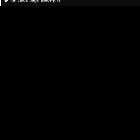
Kiti vardai pagal abėcėlę:
N