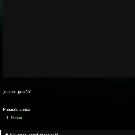
„maloni, grakšti“
Panašūs vardai:
Nensė