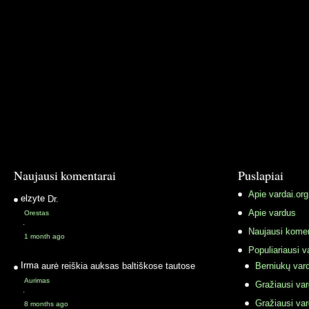
Naujausi komentarai
Puslapiai
Apie vardai.org
elzyte
Dr.
Apie vardus
Orestas
·
Naujausi komen
1 month ago
Populiariausi v
Irma
aurė reiškia auksas baltiškose tautose
Berniukų vard
Aurimas
Gražiausi va
·
Gražiausi va
8 months ago